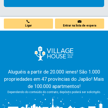
Ligar
Entrar na lista de espera
Aluguéis a partir de 20.000 ienes! São 1.000
propriedades em 47 províncias do Japão! Mais
de 100.000 apartmentos!
Dependendo do conteúdo do contrato, depósito poderá ser solicitado.