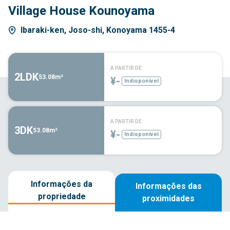
Village House Kounoyama
Ibaraki-ken, Joso-shi, Konoyama 1455-4
A PARTIR DE:
2LDK
53.08m²
¥-
Indisponível
A PARTIR DE:
3DK
53.08m²
¥-
Indisponível
Informações da
Informações das
propriedade
proximidades