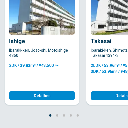
Ishige
Takasai
Ibaraki-ken, Joso-shi, Motoishige
Ibaraki-ken, Shimot
4860
Takasai 4394-3
2DK / 39.83m² / ¥43,500 〜
2LDK / 53.96m² / ¥
3DK / 53.96m² / ¥4
Detalhes
Detalh