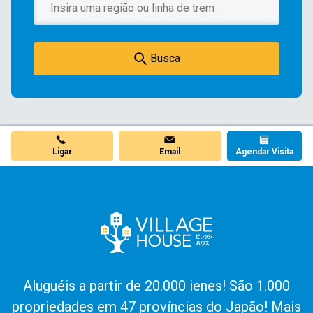
Busca
Ligar
Email
Agendar Visita
Aluguéis a partir de 20.000 ienes! São 1.000
propriedades em 47 províncias do Japão! Mais