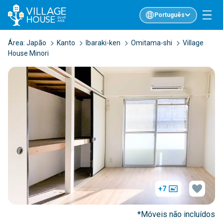
Português
Área:
Japão
Kanto
Ibaraki-ken
Omitama-shi
Village
House Minori
+7
*Móveis não incluídos