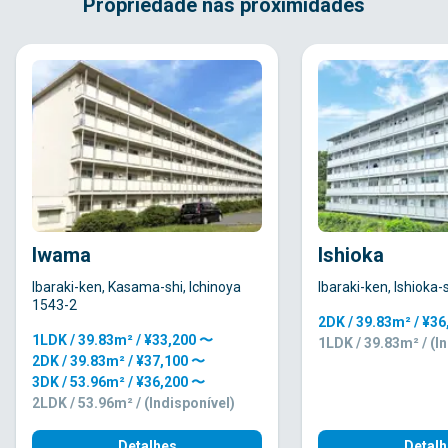
Propriedade nas proximidades
Iwama
Ishioka
Ibaraki-ken, Kasama-shi, Ichinoya
Ibaraki-ken, Ishioka-
1543-2
2DK / 39.83m² / ¥3
1LDK / 39.83m² / ¥33,200 〜
1LDK / 39.83m² / (I
2DK / 39.83m² / ¥37,100 〜
3DK / 53.96m² / ¥36,200 〜
2LDK / 53.96m² / (Indisponível)
Detalhes
Detalh