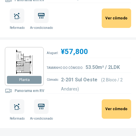
Ver cômodo
Reformado
Ar-condicionado
¥57,800
Aluguel:
53.50m² / 2LDK
TAMANHO DO CÔMODO:
2-201 Sul Oeste
(2 Bloco / 2
Planta
Cômodo:
Andares)
Panorama em RV
Ver cômodo
Reformado
Ar-condicionado