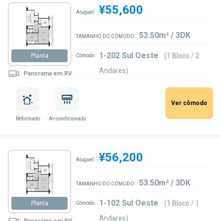
¥55,600
Aluguel:
53.50m² / 3DK
TAMANHO DO CÔMODO:
1-202 Sul Oeste
(1 Bloco / 2
Planta
Cômodo:
Andares)
Panorama em RV
Ver cômodo
Reformado
Ar-condicionado
¥56,200
Aluguel:
53.50m² / 3DK
TAMANHO DO CÔMODO:
1-102 Sul Oeste
(1 Bloco / 1
Planta
Cômodo:
Andares)
Panorama em RV