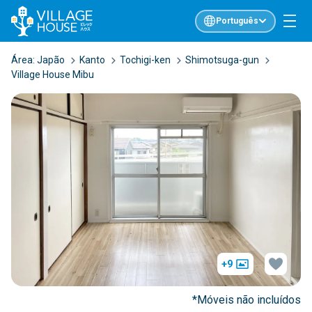
Português
Área:
Japão
Kanto
Tochigi-ken
Shimotsuga-gun
Village House Mibu
+9
*Móveis não incluídos