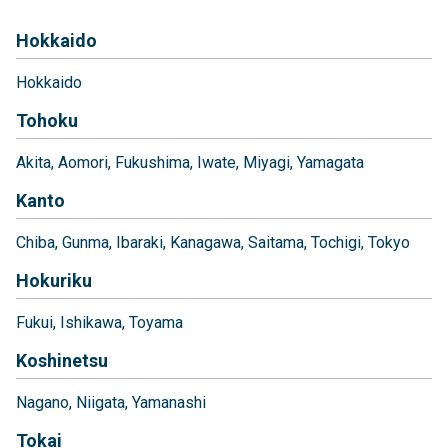
Hokkaido
Hokkaido
Tohoku
Akita
Aomori
Fukushima
Iwate
Miyagi
Yamagata
Kanto
Chiba
Gunma
Ibaraki
Kanagawa
Saitama
Tochigi
Tokyo
Hokuriku
Fukui
Ishikawa
Toyama
Koshinetsu
Nagano
Niigata
Yamanashi
Tokai