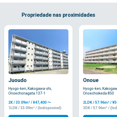
Propriedade nas proximidades
Juoudo
Onoue
Hyogo-ken, Kakogawa-shi,
Hyogo-ken, Kakogaw
Onoechonagata 137-1
Onoechoikeda 850
2K / 33.09m² / ¥47,400 〜
2LDK / 57.96m² / ¥
1LDK / 33.09m² / (Indisponível)
3DK / 57.96m² / (Ind