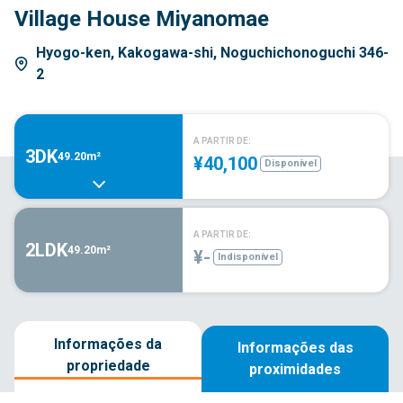
Village House Miyanomae
Hyogo-ken, Kakogawa-shi, Noguchichonoguchi 346-
2
A PARTIR DE:
3DK
49.20m²
¥40,100
Disponível
A PARTIR DE:
2LDK
49.20m²
¥-
Indisponível
Informações da
Informações das
propriedade
proximidades