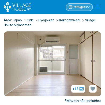
Português
Área:
Japão
Kinki
Hyogo-ken
Kakogawa-shi
Village
House Miyanomae
+12
*Móveis não incluídos