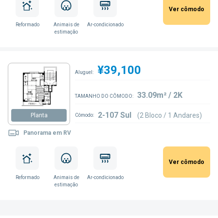
Ver cômodo
Reformado
Animais de
Ar-condicionado
estimação
¥39,100
Aluguel:
33.09m² / 2K
TAMANHO DO CÔMODO:
2-107 Sul
(2 Bloco / 1 Andares)
Planta
Cômodo:
Panorama em RV
Ver cômodo
Reformado
Animais de
Ar-condicionado
estimação