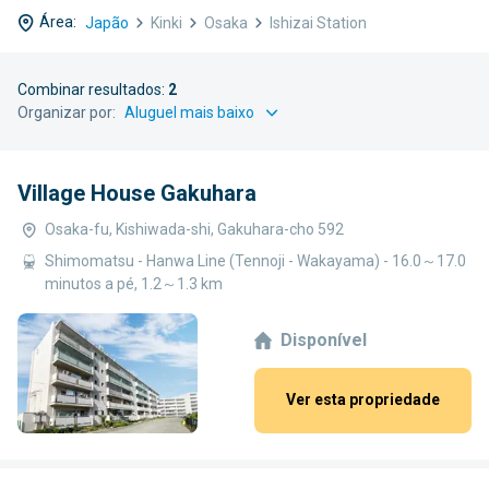
Área:
Japão
Kinki
Osaka
Ishizai Station
Combinar resultados:
2
Organizar por:
Village House Gakuhara
Osaka-fu, Kishiwada-shi, Gakuhara-cho 592
Shimomatsu - Hanwa Line (Tennoji - Wakayama) - 16.0～17.0
minutos a pé, 1.2～1.3 km
Disponível
Ver esta propriedade