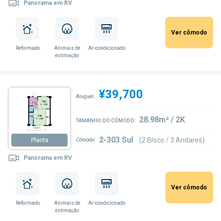
Panorama em RV
Ver cômodo
Reformado
Animais de
Ar-condicionado
estimação
¥39,700
Aluguel:
28.98m² / 2K
TAMANHO DO CÔMODO:
2-303 Sul
(2 Bloco / 3 Andares)
Planta
Cômodo:
Panorama em RV
Ver cômodo
Reformado
Animais de
Ar-condicionado
estimação