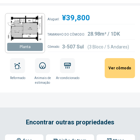
¥39,800
Aluguel:
28.98m² / 1DK
TAMANHO DO CÔMODO:
3-507 Sul
(3 Bloco / 5 Andares)
Planta
Cômodo:
Ver cômodo
Reformado
Animais de
Ar-condicionado
estimação
Encontrar outras propriedades