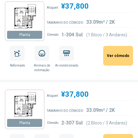
¥37,800
Aluguel:
33.09m² / 2K
TAMANHO DO CÔMODO:
1-304 Sul
(1 Bloco / 3 Andares)
Planta
Cômodo:
Ver cômodo
Reformado
Animais de
Ar-condicionado
estimação
¥37,800
Aluguel:
33.09m² / 2K
TAMANHO DO CÔMODO:
2-307 Sul
(2 Bloco / 3 Andares)
Planta
Cômodo: