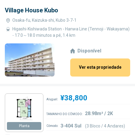
Village House Kubo
Osaka-fu, Kaizuka-shi, Kubo 3-7-1
Higashi-Kishiwada Station - Hanwa Line (Tennoji - Wakayama)
- 17.0～18.0 minutos a pé, 1.4 km
Disponível
Ver esta propriedade
¥38,800
Aluguel:
28.98m² / 2K
TAMANHO DO CÔMODO:
3-404 Sul
(3 Bloco / 4 Andares)
Planta
Cômodo: