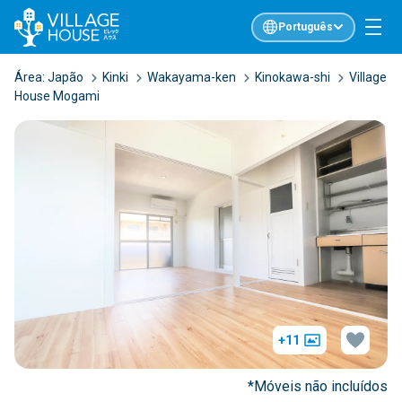
Português
Área:
Japão
Kinki
Wakayama-ken
Kinokawa-shi
Village
House Mogami
+11
*Móveis não incluídos