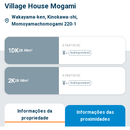
Village House Mogami
Wakayama-ken, Kinokawa-shi,
Momoyamachomogami 220-1
A PARTIR DE:
1DK
28.98m²
¥-
Indisponível
A PARTIR DE:
2K
28.98m²
¥-
Indisponível
Informações da
Informações das
propriedade
proximidades