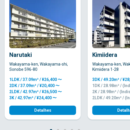
Narutaki
Kimiidera
Wakayama-ken, Wakayama-shi,
Wakayama-ken, Wak
Sonobe 596-80
Kimiidera 1-28
1LDK / 37.09m² / ¥26,400 〜
3DK / 49.20m² / ¥2
2DK / 37.09m² / ¥20,400 〜
1DK / 28.98m² / (Ind
2LDK / 42.97m² / ¥26,500 〜
2K / 28.98m² / (Indi
3K / 42.97m² / ¥24,400 〜
2LDK / 49.20m² / (I
Detalhes
Detalh