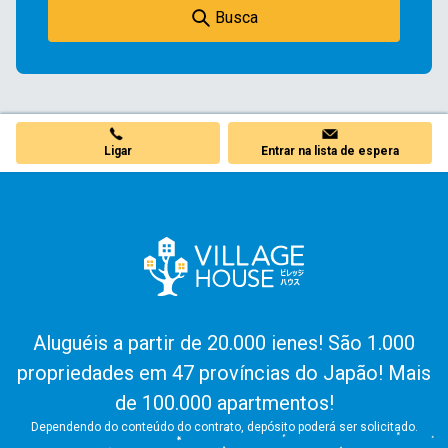
Busca
Ligar
Entrar na lista de espera
Aluguéis a partir de 20.000 ienes! São 1.000
propriedades em 47 províncias do Japão! Mais
de 100.000 apartmentos!
Dependendo do conteúdo do contrato, depósito poderá ser solicitado.