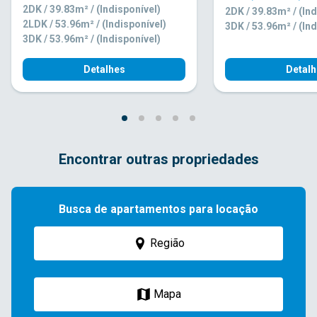
2DK / 39.83m² / (Indisponível)
2DK / 39.83m² / (Ind
2LDK / 53.96m² / (Indisponível)
3DK / 53.96m² / (Ind
3DK / 53.96m² / (Indisponível)
Detalhes
Detalh
Encontrar outras propriedades
Busca de apartamentos para locação
Região
Mapa