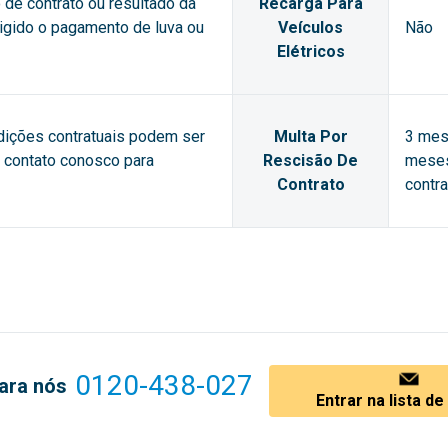
de contrato ou resultado da
Recarga Para
xigido o pagamento de luva ou
Veículos
Não
Elétricos
dições contratuais podem ser
Multa Por
3 mes
m contato conosco para
Rescisão De
meses
Contrato
contra
0120-438-027
ara nós
Entrar na lista d