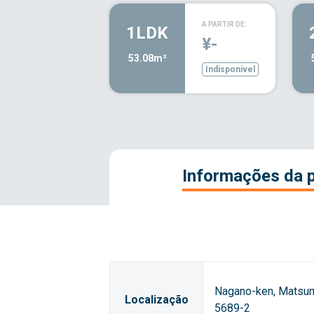
A PARTIR DE:
1LDK
¥-
53.08m²
Indisponível
Informações da 
Nagano-ken, Matsum
Localização
5689-2