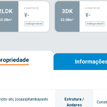
A PARTIR DE:
A PARTIR DE:
2LDK
3DK
¥-
¥-
53.08m²
53.08m²
Indisponível
Indisponível
propriedade
Informações
oto-shi, (ooaza)Kambayashi
Estrutura /
Const
Andares