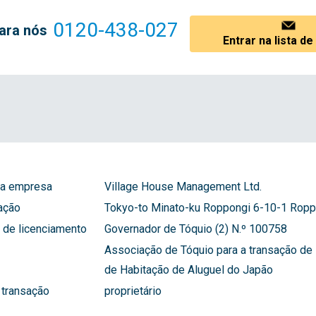
0120-438-027
ara nós
Entrar na lista d
a empresa
Village House Management Ltd.
ação
Tokyo-to Minato-ku Roppongi 6-10-1 Roppo
de licenciamento
Governador de Tóquio (2) N.º 100758
Associação de Tóquio para a transação de 
de Habitação de Aluguel do Japão
 transação
proprietário