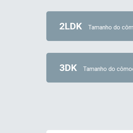
2LDK
Tamanho do côm
3DK
Tamanho do cômo