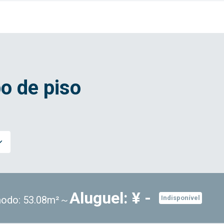
o de piso
Aluguel: ¥ -
odo: 53.08m²～
Indisponível