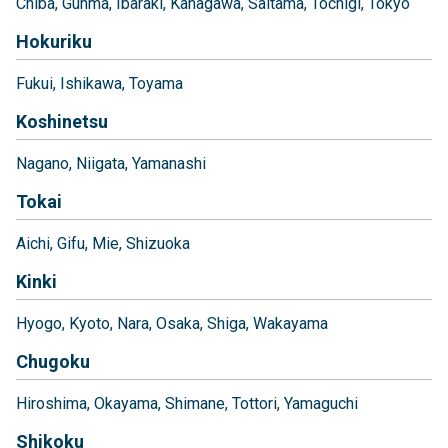
Chiba
Gunma
Ibaraki
Kanagawa
Saitama
Tochigi
Tokyo
Hokuriku
Fukui
Ishikawa
Toyama
Koshinetsu
Nagano
Niigata
Yamanashi
Tokai
Aichi
Gifu
Mie
Shizuoka
Kinki
Hyogo
Kyoto
Nara
Osaka
Shiga
Wakayama
Chugoku
Hiroshima
Okayama
Shimane
Tottori
Yamaguchi
Shikoku