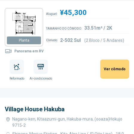
¥45,300
Aluguel:
33.51m² / 2K
TAMANHO DO CÔMODO:
2-502 Sul
(2 Bloco / 5 Andares)
Planta
Cômodo:
Panorama em RV
Ver cômodo
Reformado
Ar-condicionado
Village House Hakuba
Nagano-ken, Kitaazumi-gun, Hakuba-mura, (ooaza)Hokujo
9715-2
Shinano-Moriue Station - Kita-Alps Line (JR Oito Line) - 18.0