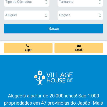
Tipo de Cômodos
Tamanho
Aluguel
Opções
Busca
Ligar
Email
Aluguéis a partir de 20.000 ienes! São 1.000
propriedades em 47 províncias do Japão! Mais