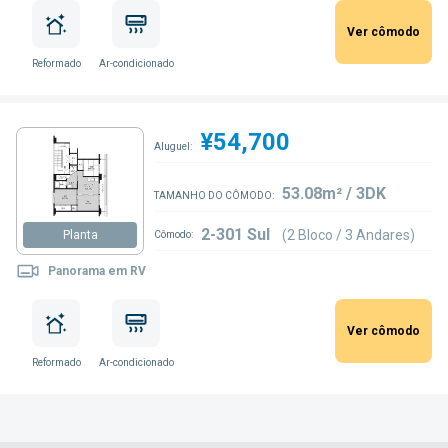
Ver cômodo
Reformado
Ar-condicionado
¥54,700
Aluguel:
53.08m² / 3DK
TAMANHO DO CÔMODO:
2-301 Sul
(2 Bloco / 3 Andares)
Planta
Cômodo:
Panorama em RV
Ver cômodo
Reformado
Ar-condicionado