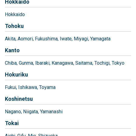
Hokkaido
Hokkaido
Tohoku
Akita
Aomori
Fukushima
Iwate
Miyagi
Yamagata
Kanto
Chiba
Gunma
Ibaraki
Kanagawa
Saitama
Tochigi
Tokyo
Hokuriku
Fukui
Ishikawa
Toyama
Koshinetsu
Nagano
Niigata
Yamanashi
Tokai
Aichi
Gifu
Mie
Shizuoka