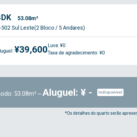
3DK
53.08m²
-502 Sul Leste(2 Bloco / 5 Andares)
Luva: ¥0
¥39,600
luguel:
Taxa de agradecimento: ¥0
Aluguel: ¥ -
odo: 53.08m²～
Indisponível
*Os detalhes do quarto serão apresen