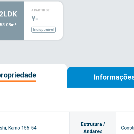
A PARTIR DE:
2LDK
¥-
53.08m²
Indisponível
propriedade
Informações
Estrutura /
shi, Kamo 156-54
Const
Andares