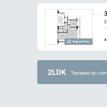
2
A
Veja as fotos
2LDK
Tamanho do côm