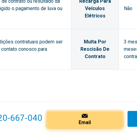
de contrato ou resultado da
Recarga Para
xigido o pagamento de luva ou
Veículos
Não
Elétricos
dições contratuais podem ser
Multa Por
3 mes
m contato conosco para
Rescisão De
meses
Contrato
contra
20-667-040
Email