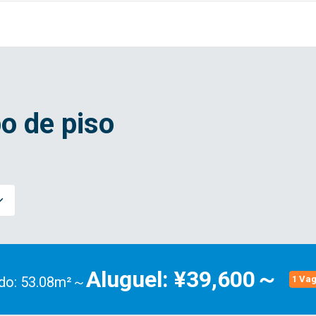
o de piso
Aluguel: ¥39,600～
do: 53.08m²～
1 Va