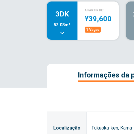
A PARTIR DE:
3DK
¥39,600
53.08m²
1 Vagas
Informações da 
Localização
Fukuoka-ken, Kama-