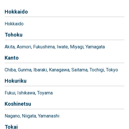
Hokkaido
Hokkaido
Tohoku
Akita
Aomori
Fukushima
Iwate
Miyagi
Yamagata
Kanto
Chiba
Gunma
Ibaraki
Kanagawa
Saitama
Tochigi
Tokyo
Hokuriku
Fukui
Ishikawa
Toyama
Koshinetsu
Nagano
Niigata
Yamanashi
Tokai