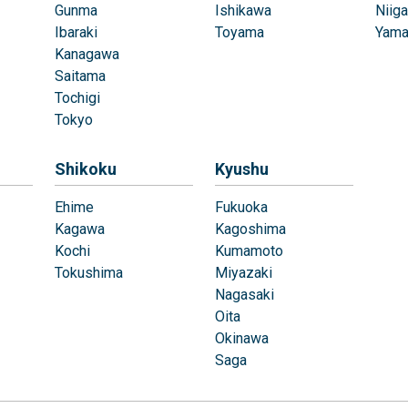
Gunma
Ishikawa
Niiga
Ibaraki
Toyama
Yama
Kanagawa
Saitama
Tochigi
Tokyo
Shikoku
Kyushu
Ehime
Fukuoka
Kagawa
Kagoshima
Kochi
Kumamoto
Tokushima
Miyazaki
Nagasaki
Oita
Okinawa
Saga