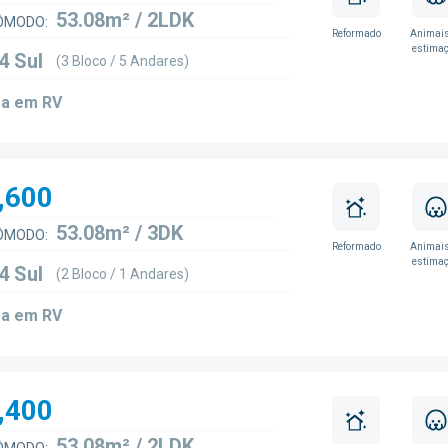
53.08m² / 2LDK
ÔMODO:
Reformado
Animais
estima
4 Sul
(3 Bloco / 5 Andares)
a em RV
,600
53.08m² / 3DK
ÔMODO:
Reformado
Animais
estima
4 Sul
(2 Bloco / 1 Andares)
a em RV
,400
53.08m² / 2LDK