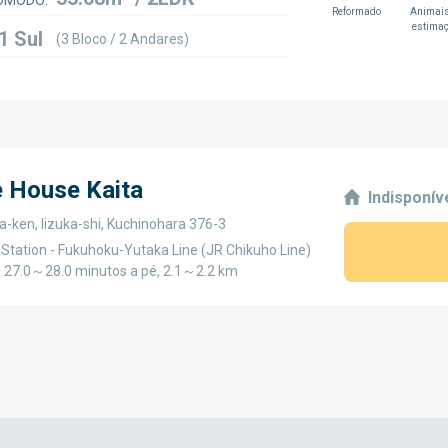
ÔMODO:
Reformado
Animais
estima
1 Sul
(3 Bloco / 2 Andares)
e House Kaita
Indisponív
-ken, Iizuka-shi, Kuchinohara 376-3
Station - Fukuhoku-Yutaka Line (JR Chikuho Line)
 - 27.0～28.0 minutos a pé, 2.1～2.2 km