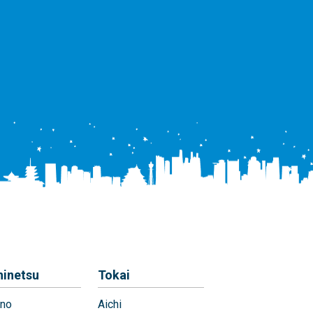
hinetsu
Tokai
no
Aichi