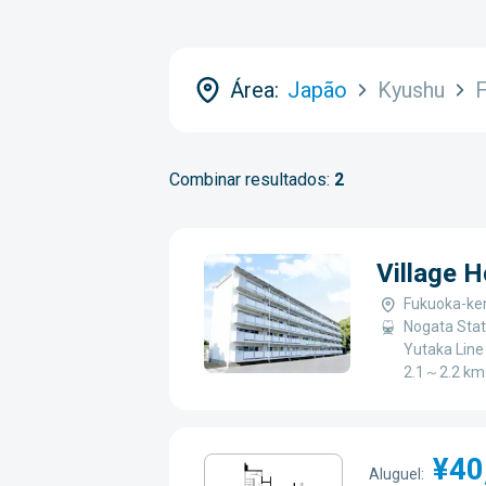
Área:
Japão
Kyushu
Combinar resultados:
2
Village 
Fukuoka-ken
Nogata Stat
Yutaka Line 
2.1～2.2 km
¥40
Aluguel: