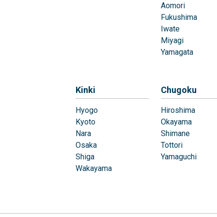
Aomori
Fukushima
Iwate
Miyagi
Yamagata
Kinki
Chugoku
Hyogo
Hiroshima
Kyoto
Okayama
Nara
Shimane
Osaka
Tottori
Shiga
Yamaguchi
Wakayama