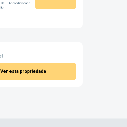
 de
Ar-condicionado
ção
el
Ver esta propriedade