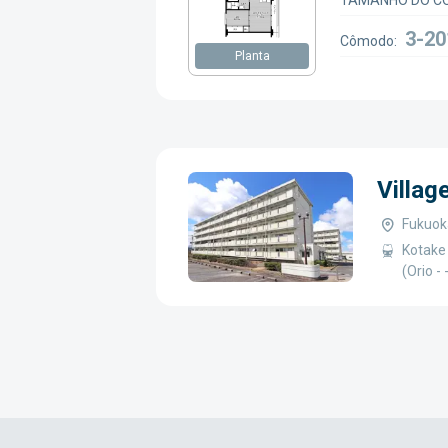
TAMANHO DO C
3-20
Cômodo:
Planta
Villag
Fukuoka
Kotake 
(Orio -