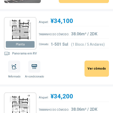
¥34,100
Aluguel:
38.06m² / 2DK
TAMANHO DO CÔMODO:
1-501 Sul
(1 Bloco / 5 Andares)
Planta
Cômodo:
Panorama em RV
Ver cômodo
Reformado
Ar-condicionado
¥34,200
Aluguel:
38.06m² / 2DK
TAMANHO DO CÔMODO: