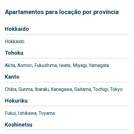
Apartamentos para locação por província
Hokkaido
Hokkaido
Tohoku
Akita
Aomori
Fukushima
Iwate
Miyagi
Yamagata
Kanto
Chiba
Gunma
Ibaraki
Kanagawa
Saitama
Tochigi
Tokyo
Hokuriku
Fukui
Ishikawa
Toyama
Koshinetsu