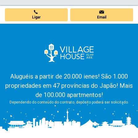
Ligar
Email
Aluguéis a partir de 20.000 ienes! São 1.000
propriedades em 47 províncias do Japão! Mais
de 100.000 apartmentos!
Dependendo do conteúdo do contrato, depósito poderá ser solicitado.