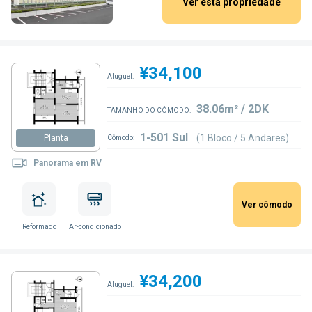
Ver esta propriedade
¥34,100
Aluguel:
38.06m² / 2DK
TAMANHO DO CÔMODO:
1-501 Sul
(1 Bloco / 5 Andares)
Planta
Cômodo:
Panorama em RV
Ver cômodo
Reformado
Ar-condicionado
¥34,200
Aluguel: