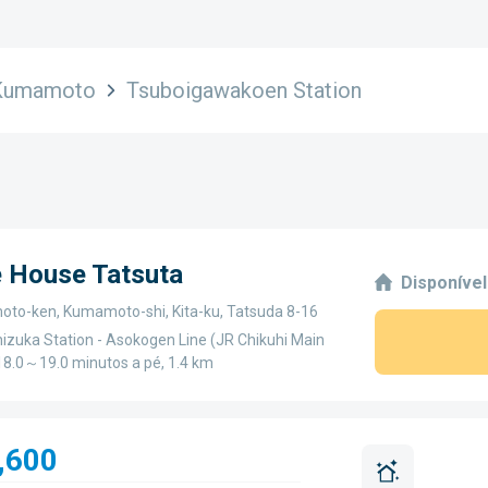
Kumamoto
Tsuboigawakoen Station
e House Tatsuta
Disponível
to-ken, Kumamoto-shi, Kita-ku, Tatsuda 8-16
zuka Station - Asokogen Line (JR Chikuhi Main
 18.0～19.0 minutos a pé, 1.4 km
,600