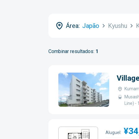
Área:
Japão
Kyushu
Combinar resultados:
1
Villag
Kumamo
Musashi
Line) -
¥34
Aluguel: