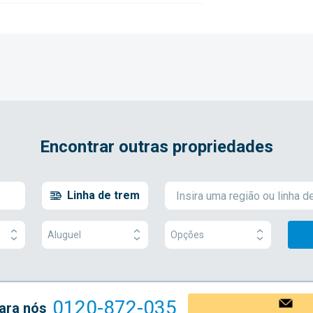
Encontrar outras propriedades
Linha de trem
Aluguel
Opções
0120-872-035
ara nós