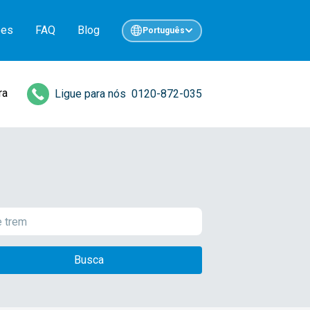
ões
FAQ
Blog
Português
ra
Ligue para nós
0120-872-035
Busca