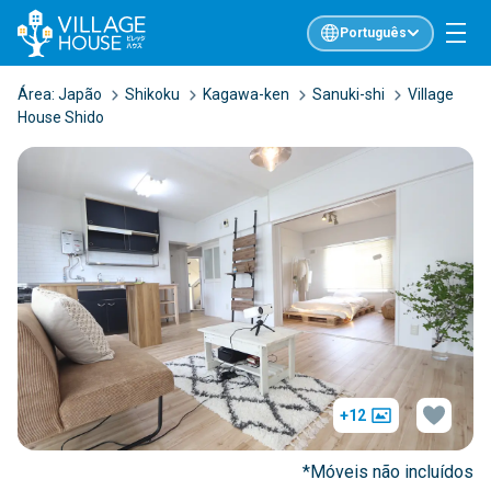
Português
Área:
Japão
Shikoku
Kagawa-ken
Sanuki-shi
Village
House Shido
+12
*Móveis não incluídos