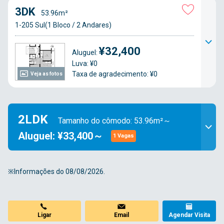
3DK
53.96m²
1-205 Sul(1 Bloco / 2 Andares)
¥32,400
Aluguel:
Luva: ¥0
Taxa de agradecimento: ¥0
Veja as fotos
2LDK
Tamanho do cômodo: 53.96m²～
Aluguel: ¥33,400～
1 Vagas
※Informações do 08/08/2026.
Ligar
Email
Agendar Visita