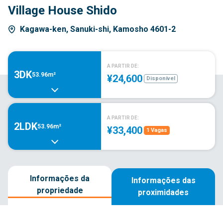
Village House Shido
Kagawa-ken, Sanuki-shi, Kamosho 4601-2
A PARTIR DE:
3DK
53.96m²
¥24,600
Disponível
A PARTIR DE:
2LDK
53.96m²
¥33,400
1 Vagas
Informações da
Informações das
propriedade
proximidades