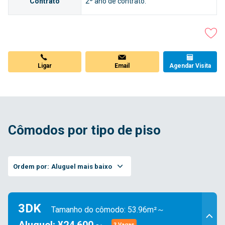
Contrato
2º ano de contrato.
Ligar
Email
Agendar Visita
Cômodos por tipo de piso
Ordem por:
Aluguel mais baixo
3DK
Tamanho do cômodo: 53.96m²～
3 Vagas