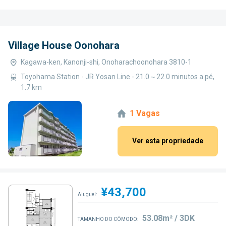
Village House Oonohara
Kagawa-ken, Kanonji-shi, Onoharachoonohara 3810-1
Toyohama Station - JR Yosan Line - 21.0～22.0 minutos a pé,
1.7 km
1 Vagas
Ver esta propriedade
¥43,700
Aluguel:
53.08m² / 3DK
TAMANHO DO CÔMODO: