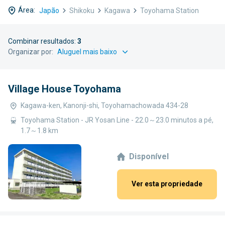
Área:
Japão
Shikoku
Kagawa
Toyohama Station
Combinar resultados:
3
Organizar por:
Village House Toyohama
Kagawa-ken, Kanonji-shi, Toyohamachowada 434-28
Toyohama Station - JR Yosan Line - 22.0～23.0 minutos a pé,
1.7～1.8 km
Disponível
Ver esta propriedade