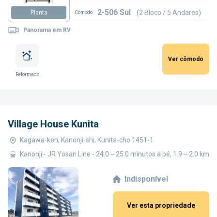
2-506 Sul
(2 Bloco / 5 Andares)
Planta
Cômodo:
Panorama em RV
Ver cômodo
Reformado
Village House Kunita
Kagawa-ken, Kanonji-shi, Kunita-cho 1451-1
Kanonji - JR Yosan Line - 24.0～25.0 minutos a pé, 1.9～2.0 km
Indisponível
Ver esta propriedade