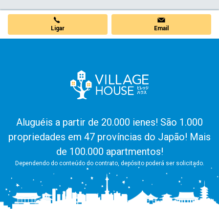
Ligar
Email
Aluguéis a partir de 20.000 ienes! São 1.000
propriedades em 47 províncias do Japão! Mais
de 100.000 apartmentos!
Dependendo do conteúdo do contrato, depósito poderá ser solicitado.