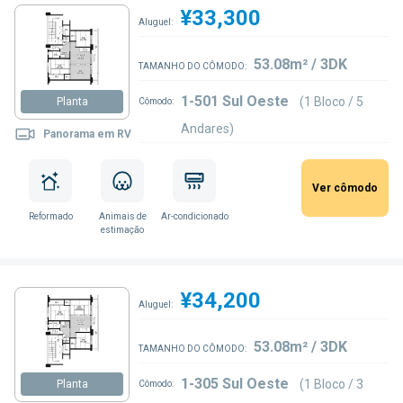
¥33,300
Aluguel:
53.08m² / 3DK
TAMANHO DO CÔMODO:
1-501 Sul Oeste
(1 Bloco / 5
Planta
Cômodo:
Andares)
Panorama em RV
Ver cômodo
Reformado
Animais de
Ar-condicionado
estimação
¥34,200
Aluguel:
53.08m² / 3DK
TAMANHO DO CÔMODO:
1-305 Sul Oeste
(1 Bloco / 3
Planta
Cômodo: