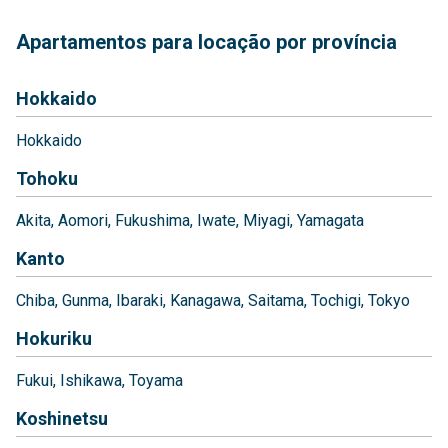
Apartamentos para locação por província
Hokkaido
Hokkaido
Tohoku
Akita
Aomori
Fukushima
Iwate
Miyagi
Yamagata
Kanto
Chiba
Gunma
Ibaraki
Kanagawa
Saitama
Tochigi
Tokyo
Hokuriku
Fukui
Ishikawa
Toyama
Koshinetsu