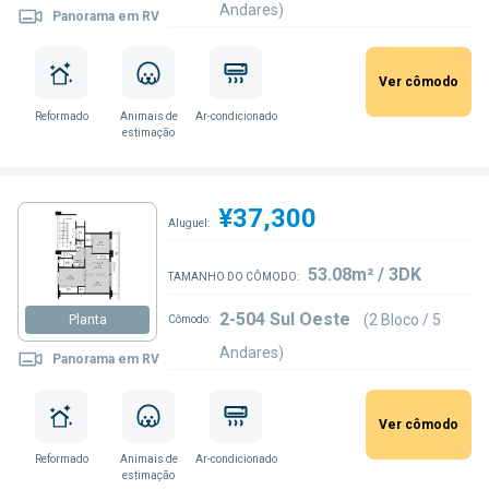
Andares)
Panorama em RV
Ver cômodo
Reformado
Animais de
Ar-condicionado
estimação
¥37,300
Aluguel:
53.08m² / 3DK
TAMANHO DO CÔMODO:
2-504 Sul Oeste
(2 Bloco / 5
Planta
Cômodo:
Andares)
Panorama em RV
Ver cômodo
Reformado
Animais de
Ar-condicionado
estimação