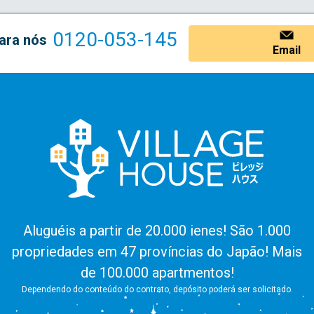
0120-053-145
ara nós
Email
Aluguéis a partir de 20.000 ienes! São 1.000
propriedades em 47 províncias do Japão! Mais
de 100.000 apartmentos!
Dependendo do conteúdo do contrato, depósito poderá ser solicitado.