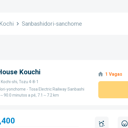
Kochi
Sanbashidori-sanchome
 House Kouchi
1 Vagas
 Kochi-shi, Tozu 4-8-1
ori-yonchome - Tosa Electric Railway Sanbashi
.0～90.0 minutos a pé, 7.1～7.2 km
,400