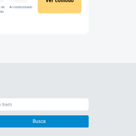
Ver cômodo
 de
Ar-condicionado
ção
Busca