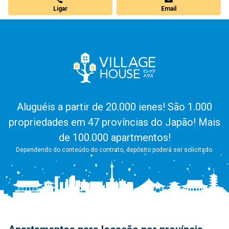
Ligar
Email
Aluguéis a partir de 20.000 ienes! São 1.000
propriedades em 47 províncias do Japão! Mais
de 100.000 apartmentos!
Dependendo do conteúdo do contrato, depósito poderá ser solicitado.