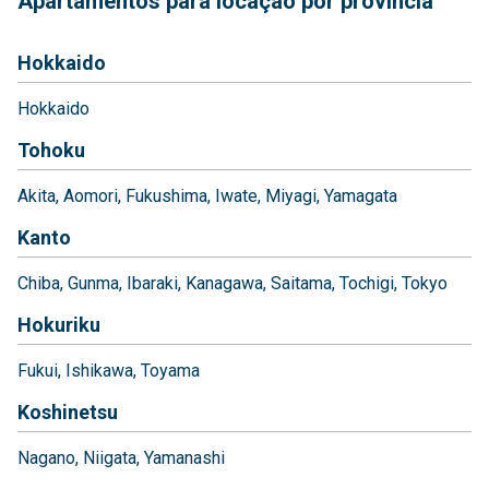
Apartamentos para locação por província
Hokkaido
Hokkaido
Tohoku
Akita
Aomori
Fukushima
Iwate
Miyagi
Yamagata
Kanto
Chiba
Gunma
Ibaraki
Kanagawa
Saitama
Tochigi
Tokyo
Hokuriku
Fukui
Ishikawa
Toyama
Koshinetsu
Nagano
Niigata
Yamanashi