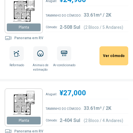
Aluguel:
33.61m² / 2K
TAMANHO DO CÔMODO:
2-508 Sul
(2 Bloco / 5 Andares)
Planta
Cômodo:
Panorama em RV
Ver cômodo
Reformado
Animais de
Ar-condicionado
estimação
¥27,000
Aluguel:
33.61m² / 2K
TAMANHO DO CÔMODO:
2-404 Sul
(2 Bloco / 4 Andares)
Planta
Cômodo:
Panorama em RV