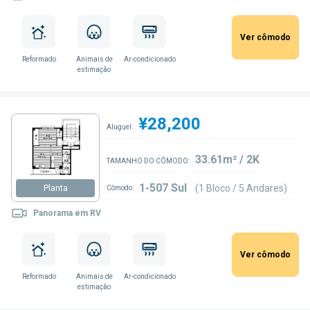
Ver cômodo
Reformado
Animais de
Ar-condicionado
estimação
¥28,200
Aluguel:
33.61m² / 2K
TAMANHO DO CÔMODO:
1-507 Sul
(1 Bloco / 5 Andares)
Planta
Cômodo:
Panorama em RV
Ver cômodo
Reformado
Animais de
Ar-condicionado
estimação