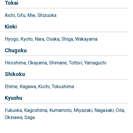
Tokai
Aichi
Gifu
Mie
Shizuoka
Kinki
Hyogo
Kyoto
Nara
Osaka
Shiga
Wakayama
Chugoku
Hiroshima
Okayama
Shimane
Tottori
Yamaguchi
Shikoku
Ehime
Kagawa
Kochi
Tokushima
Kyushu
Fukuoka
Kagoshima
Kumamoto
Miyazaki
Nagasaki
Oita
Okinawa
Saga