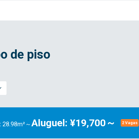
o de piso
Aluguel: ¥19,700～
: 28.98m²～
2 Vagas