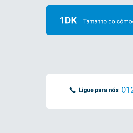
1DK
Tamanho do cômo
01
Ligue para nós