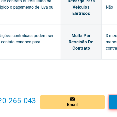
de contrato ou resultado da
Recarga Para
xigido o pagamento de luva ou
Veículos
Não
Elétricos
dições contratuais podem ser
Multa Por
3 mes
m contato conosco para
Rescisão De
meses
Contrato
contra
20-265-043
Email