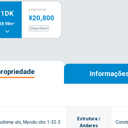
A PARTIR DE:
1DK
¥20,800
28.98m²
Disponível
propriedade
Informações
Estrutura /
ushima-shi, Myodo-cho 1-32-2
Const
Andares