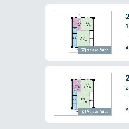
1
A
Veja as fotos
2
A
Veja as fotos