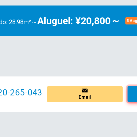
Aluguel: ¥20,800～
do: 28.98m²～
5 Va
20-265-043
Email