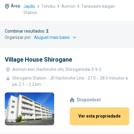
Área:
Japão
Tohoku
Aomori
Tanesashi-kaigan
Station
Combinar resultados:
2
Organizar por:
Village House Shirogane
Aomori-ken, Hachinohe-shi, Shiroganedai 3-9-2
Shirogane Station - JR Hachinohe Line - 27.0～28.0 minutos a
pé, 2.1～2.2 km
Disponível
Ver esta propriedade