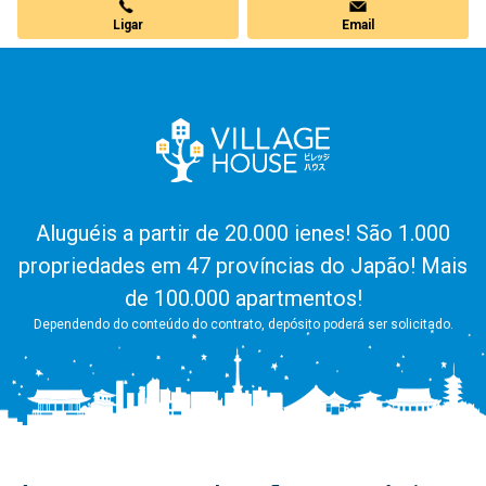
Ligar
Email
Aluguéis a partir de 20.000 ienes! São 1.000
propriedades em 47 províncias do Japão! Mais
de 100.000 apartmentos!
Dependendo do conteúdo do contrato, depósito poderá ser solicitado.