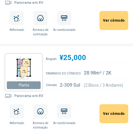
Panorama em RV
Ver cômodo
Reformado
Animais de
Ar-condicionado
estimação
¥25,000
Aluguel:
28.98m² / 2K
TAMANHO DO CÔMODO:
2-309 Sul
(2 Bloco / 3 Andares)
Planta
Cômodo:
Panorama em RV
Ver cômodo
Reformado
Animais de
Ar-condicionado
estimação