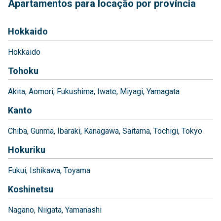
Apartamentos para locação por província
Hokkaido
Hokkaido
Tohoku
Akita
Aomori
Fukushima
Iwate
Miyagi
Yamagata
Kanto
Chiba
Gunma
Ibaraki
Kanagawa
Saitama
Tochigi
Tokyo
Hokuriku
Fukui
Ishikawa
Toyama
Koshinetsu
Nagano
Niigata
Yamanashi