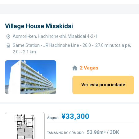
Village House Misakidai
Aomori-ken, Hachinohe-shi, Misakidai 4-2-1
Same Station - JR Hachinohe Line - 26.0～27.0 minutos a pé,
2.0～2.1 km
2 Vagas
Ver esta propriedade
¥33,300
Aluguel:
53.96m² / 3DK
TAMANHO DO CÔMODO: