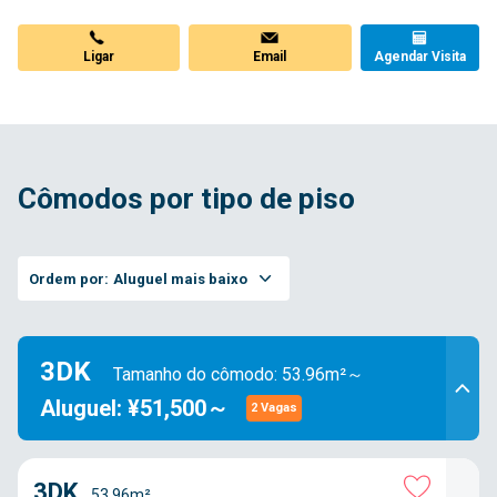
Ligar
Email
Agendar Visita
Cômodos por tipo de piso
Ordem por:
Aluguel mais baixo
3DK
Tamanho do cômodo: 53.96m²～
Aluguel: ¥51,500～
2 Vagas
3DK
53.96m²