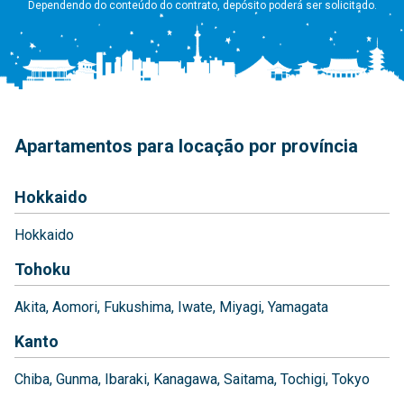
Dependendo do conteúdo do contrato, depósito poderá ser solicitado.
Apartamentos para locação por província
Hokkaido
Hokkaido
Tohoku
Akita
Aomori
Fukushima
Iwate
Miyagi
Yamagata
Kanto
Chiba
Gunma
Ibaraki
Kanagawa
Saitama
Tochigi
Tokyo