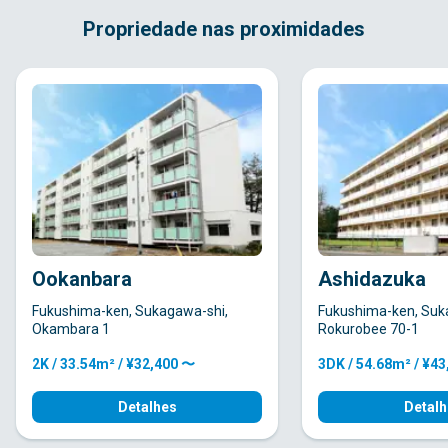
Propriedade nas proximidades
Ookanbara
Ashidazuka
Fukushima-ken, Sukagawa-shi,
Fukushima-ken, Suk
Okambara 1
Rokurobee 70-1
2K / 33.54m² / ¥32,400 〜
3DK / 54.68m² / ¥4
Detalhes
Detalh