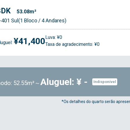
3DK
53.08m²
-401 Sul(1 Bloco / 4 Andares)
Luva: ¥0
¥41,400
luguel:
Taxa de agradecimento: ¥0
Aluguel: ¥ -
odo: 52.55m²～
Indisponível
*Os detalhes do quarto serão apresen