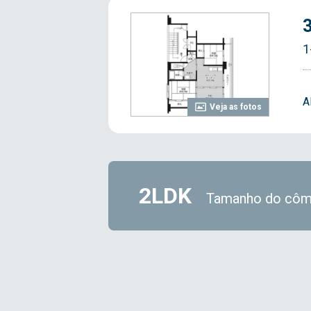
1
A
Veja as fotos
2LDK
Tamanho do côm