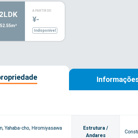
A PARTIR DE:
2LDK
¥-
52.55m²
Indisponível
propriedade
Informações
n, Yahaba-cho, Hiromiyasawa
Estrutura /
Const
Andares