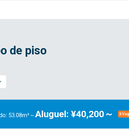
o de piso
Aluguel: ¥40,200～
do: 53.08m²～
3 Va