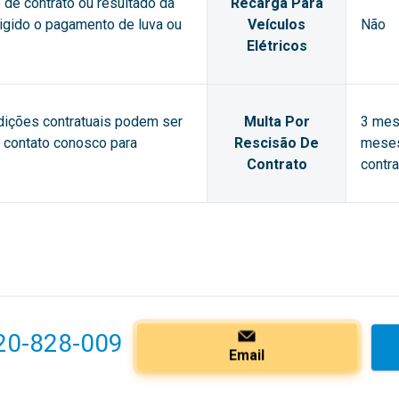
de contrato ou resultado da
Recarga Para
xigido o pagamento de luva ou
Veículos
Não
Elétricos
dições contratuais podem ser
Multa Por
3 mes
m contato conosco para
Rescisão De
meses
Contrato
contra
20-828-009
Email