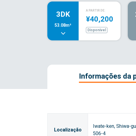
A PARTIR DE:
3DK
¥40,200
53.08m²
Disponível
Informações da 
Iwate-ken, Shiwa-gu
Localização
506-4