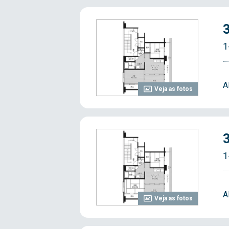
1
A
Veja as fotos
1
A
Veja as fotos