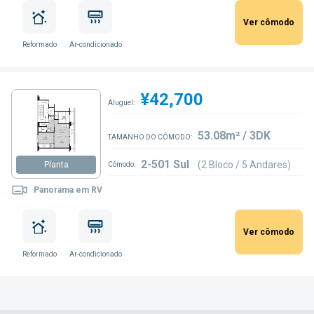
Ver cômodo
Reformado
Ar-condicionado
¥42,700
Aluguel:
53.08m² / 3DK
TAMANHO DO CÔMODO:
2-501 Sul
(2 Bloco / 5 Andares)
Planta
Cômodo:
Panorama em RV
Ver cômodo
Reformado
Ar-condicionado