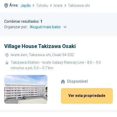
Área:
Japão
Tohoku
Iwate
Takizawa-shi
Combinar resultados:
1
Organizar por:
Village House Takizawa Osaki
Iwate-ken, Takizawa-shi, Osaki 94-232
Takizawa Station - Iwate Galaxy Railway Line - 8.0～9.0
minutos a pé, 0.6～0.7 km
Disponível
Ver esta propriedade