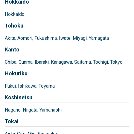
Hokkaido
Hokkaido
Tohoku
Akita
Aomori
Fukushima
Iwate
Miyagi
Yamagata
Kanto
Chiba
Gunma
Ibaraki
Kanagawa
Saitama
Tochigi
Tokyo
Hokuriku
Fukui
Ishikawa
Toyama
Koshinetsu
Nagano
Niigata
Yamanashi
Tokai
Aichi
Gifu
Mie
Shizuoka