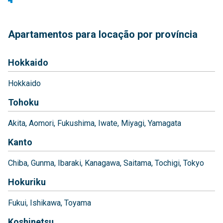
Apartamentos para locação por província
Hokkaido
Hokkaido
Tohoku
Akita
Aomori
Fukushima
Iwate
Miyagi
Yamagata
Kanto
Chiba
Gunma
Ibaraki
Kanagawa
Saitama
Tochigi
Tokyo
Hokuriku
Fukui
Ishikawa
Toyama
Koshinetsu