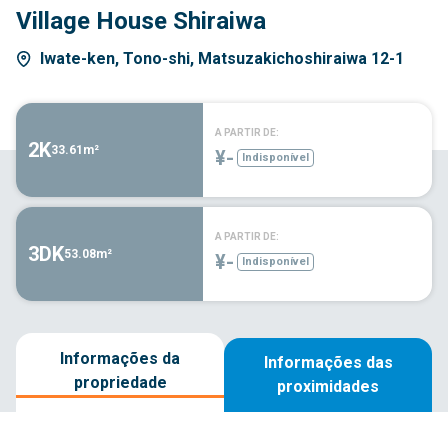
Village House Shiraiwa
Iwate-ken, Tono-shi, Matsuzakichoshiraiwa 12-1
A PARTIR DE:
2K
33.61m²
¥-
Indisponível
A PARTIR DE:
3DK
53.08m²
¥-
Indisponível
Informações da
Informações das
propriedade
proximidades