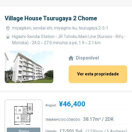
Village House Tsurugaya 2 Chome
miyagiken, sendai-shi, miyagino-ku, tsurugaya 2-5-1
Higashi-Sendai Station - JR Tohoku Main Line (Kuroiso - Rifu -
Morioka) - 24.0～27.0 minutos a pé, 1.9～2.1 km
Disponível
Ver esta propriedade
¥46,400
Aluguel:
38.17m² / 2DK
TAMANHO DO CÔMODO:
17-501 Sul
(17 Bloco / 5 Andares)
Planta
Cômodo: