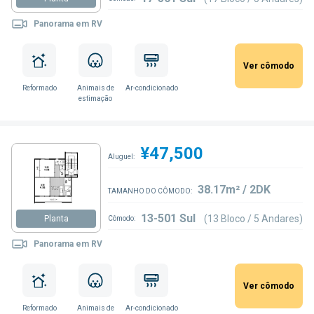
Panorama em RV
Ver cômodo
Reformado
Animais de
Ar-condicionado
estimação
¥47,500
Aluguel:
38.17m² / 2DK
TAMANHO DO CÔMODO:
13-501 Sul
(13 Bloco / 5 Andares)
Planta
Cômodo:
Panorama em RV
Ver cômodo
Reformado
Animais de
Ar-condicionado