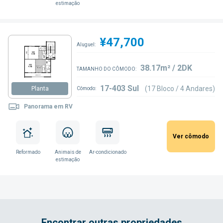
estimação
¥47,700
Aluguel:
38.17m² / 2DK
TAMANHO DO CÔMODO:
17-403 Sul
(17 Bloco / 4 Andares)
Planta
Cômodo:
Panorama em RV
Ver cômodo
Reformado
Animais de
Ar-condicionado
estimação
Encontrar outras propriedades