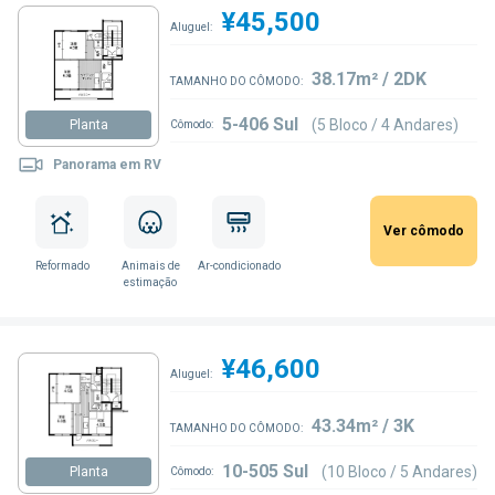
¥45,500
Aluguel:
38.17m² / 2DK
TAMANHO DO CÔMODO:
5-406 Sul
(5 Bloco / 4 Andares)
Planta
Cômodo:
Panorama em RV
Ver cômodo
Reformado
Animais de
Ar-condicionado
estimação
¥46,600
Aluguel:
43.34m² / 3K
TAMANHO DO CÔMODO:
10-505 Sul
(10 Bloco / 5 Andares)
Planta
Cômodo: