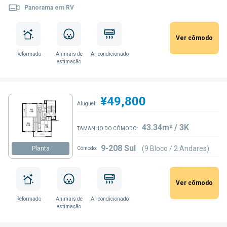
Panorama em RV
Ver cômodo
Reformado
Animais de
Ar-condicionado
estimação
¥49,800
Aluguel:
43.34m² / 3K
TAMANHO DO CÔMODO:
9-208 Sul
(9 Bloco / 2 Andares)
Planta
Cômodo:
Ver cômodo
Reformado
Animais de
Ar-condicionado
estimação