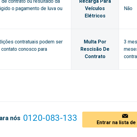
de contrato ou resultado da
Recarga Para
xigido o pagamento de luva ou
Veículos
Não
Elétricos
dições contratuais podem ser
Multa Por
3 mes
m contato conosco para
Rescisão De
meses
Contrato
contra
0120-083-133
ara nós
Entrar na lista d