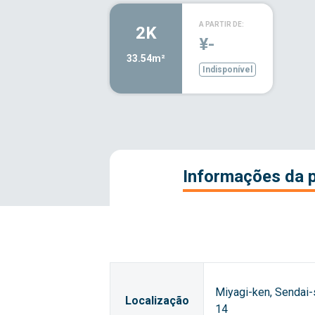
A PARTIR DE:
2K
¥-
33.54m²
Indisponível
Informações da 
Miyagi-ken, Sendai-s
Localização
14