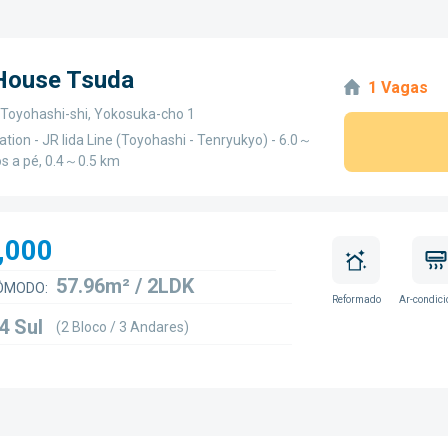
 House Tsuda
1 Vagas
, Toyohashi-shi, Yokosuka-cho 1
ation - JR Iida Line (Toyohashi - Tenryukyo) - 6.0～
os a pé, 0.4～0.5 km
,000
57.96m² / 2LDK
ÔMODO:
Reformado
Ar-condic
4 Sul
(2 Bloco / 3 Andares)