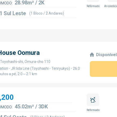
28.98m² / 2K
ÔMODO:
Reformado
Ar-condic
1 Sul Leste
(1 Bloco / 2 Andares)
 House Oomura
Disponível
, Toyohashi-shi, Omura-cho 110
ation - JR Iida Line (Toyohashi - Tenryukyo) - 26.0
utos a pé, 2.0～2.1 km
,200
45.02m² / 3DK
ÔMODO:
Reformado