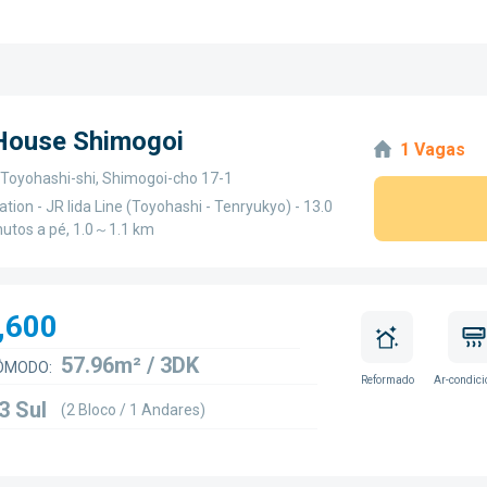
 House Shimogoi
1 Vagas
, Toyohashi-shi, Shimogoi-cho 17-1
ation - JR Iida Line (Toyohashi - Tenryukyo) - 13.0
utos a pé, 1.0～1.1 km
,600
57.96m² / 3DK
ÔMODO:
Reformado
Ar-condic
3 Sul
(2 Bloco / 1 Andares)