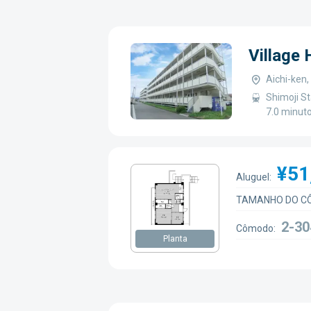
Village
Aichi-ken
Shimoji St
7.0 minut
¥51
Aluguel:
TAMANHO DO C
2-30
Cômodo:
Planta