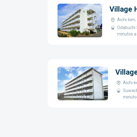
Village
Aichi-ken
Odabuchi 
minutos a
Villa
Aichi-
Suwach
minuto