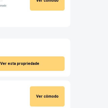
Ver cômodo
ionado
Ver esta propriedade
Ver cômodo