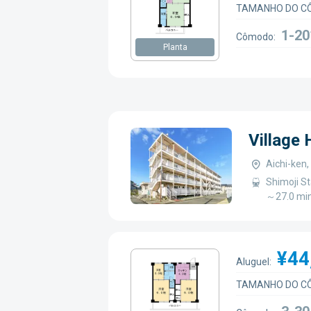
TAMANHO DO C
1-20
Cômodo:
Planta
Village
Aichi-ken
Shimoji St
～27.0 min
¥44
Aluguel:
TAMANHO DO C