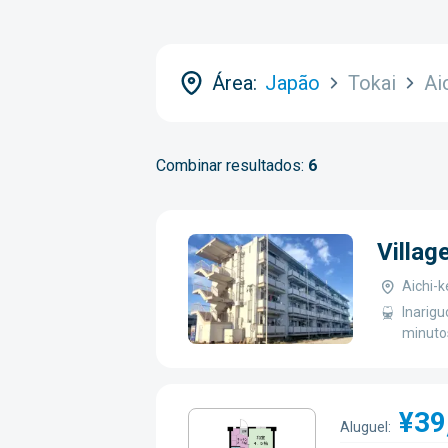
Área:
Japão
Tokai
Ai
Combinar resultados:
6
Villag
Aichi-
Inarigu
minutos
¥39
Aluguel: