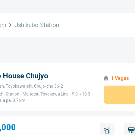
chi
Ushikubo Station
e House Chujyo
1 Vagas
ken, Toyokawa-shi, Chujo-cho 36-2
chi Station - Meitetsu Toyokawa Line - 9.0～10.0
 a pé, 0.7 km
,000