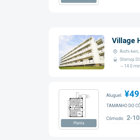
Village
Aichi-ken
Shimoji St
～14.0 min
¥49
Aluguel:
TAMANHO DO C
2-10
Cômodo:
Planta