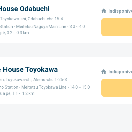
 House Odabuchi
Indisponív
, Toyokawa-shi, Odabuchi-cho 15-4
Station - Meitetsu Nagoya Main Line - 3.0～4.0
 pé, 0.2～0.3 km
ge House Toyokawa
Indisponív
ken, Toyokawa-shi, Akeno-cho 1-25-3
o Station - Meitetsu Toyokawa Line - 14.0～15.0
s a pé, 1.1～1.2 km