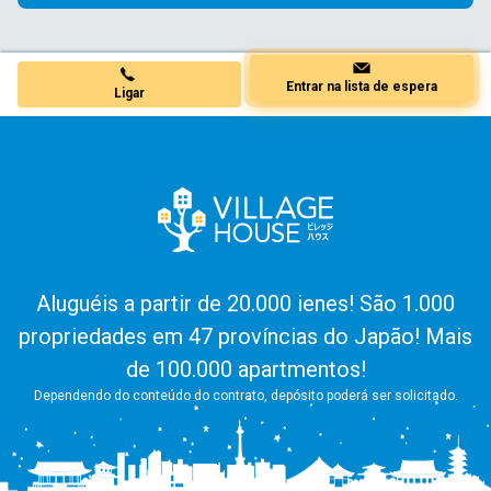
Ligar
Entrar na lista de espera
Aluguéis a partir de 20.000 ienes! São 1.000
propriedades em 47 províncias do Japão! Mais
de 100.000 apartmentos!
Dependendo do conteúdo do contrato, depósito poderá ser solicitado.