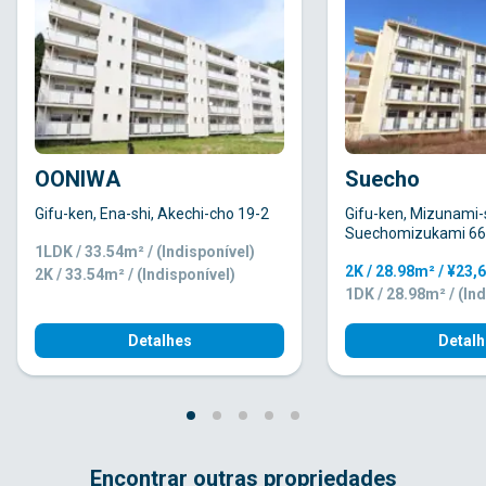
OONIWA
Suecho
Gifu-ken, Ena-shi, Akechi-cho 19-2
Gifu-ken, Mizunami-s
Suechomizukami 66
1LDK / 33.54m² / (Indisponível)
2K / 28.98m² / ¥23,
2K / 33.54m² / (Indisponível)
1DK / 28.98m² / (Ind
Detalhes
Detalh
Encontrar outras propriedades