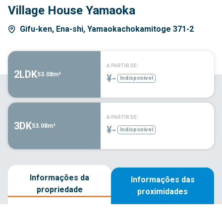
Village House Yamaoka
Gifu-ken, Ena-shi, Yamaokachokamitoge 371-2
A PARTIR DE:
2LDK
53.08m²
¥-
Indisponível
A PARTIR DE:
3DK
53.08m²
¥-
Indisponível
Informações da
Informações das
propriedade
proximidades