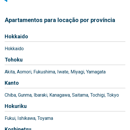
Apartamentos para locação por província
Hokkaido
Hokkaido
Tohoku
Akita
Aomori
Fukushima
Iwate
Miyagi
Yamagata
Kanto
Chiba
Gunma
Ibaraki
Kanagawa
Saitama
Tochigi
Tokyo
Hokuriku
Fukui
Ishikawa
Toyama
Koshinetsu