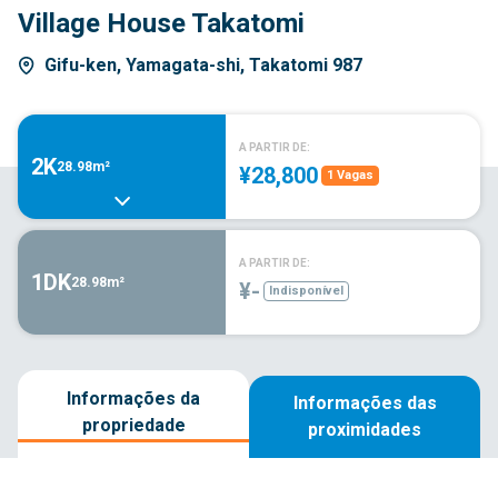
Village House Takatomi
Gifu-ken, Yamagata-shi, Takatomi 987
A PARTIR DE:
2K
28.98m²
¥28,800
1 Vagas
A PARTIR DE:
1DK
28.98m²
¥-
Indisponível
Informações da
Informações das
propriedade
proximidades