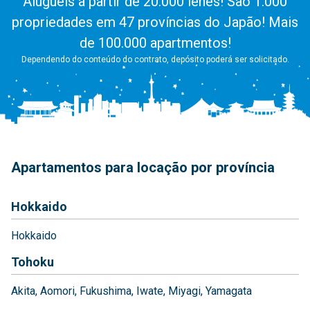
Aluguéis a partir de 20.000 ienes! São 1.000
propriedades em 47 províncias do Japão! Mais
de 100.000 apartmentos!
Dependendo do conteúdo do contrato, depósito poderá ser solicitado.
Apartamentos para locação por província
Hokkaido
Hokkaido
Tohoku
Akita
Aomori
Fukushima
Iwate
Miyagi
Yamagata