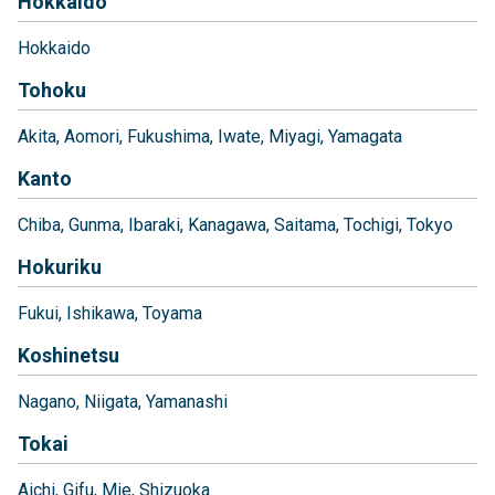
Hokkaido
Hokkaido
Tohoku
Akita
Aomori
Fukushima
Iwate
Miyagi
Yamagata
Kanto
Chiba
Gunma
Ibaraki
Kanagawa
Saitama
Tochigi
Tokyo
Hokuriku
Fukui
Ishikawa
Toyama
Koshinetsu
Nagano
Niigata
Yamanashi
Tokai
Aichi
Gifu
Mie
Shizuoka