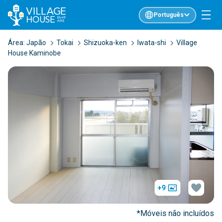
Português
Área:
Japão
Tokai
Shizuoka-ken
Iwata-shi
Village
House Kaminobe
+9
*Móveis não incluídos