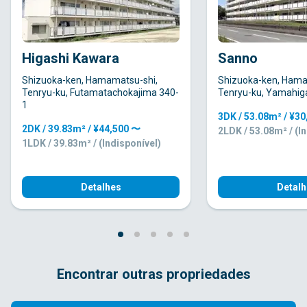
Higashi Kawara
Sanno
Shizuoka-ken, Hamamatsu-shi,
Shizuoka-ken, Hama
Tenryu-ku, Futamatachokajima 340-
Tenryu-ku, Yamahig
1
3DK / 53.08m² / ¥3
2DK / 39.83m² / ¥44,500 〜
2LDK / 53.08m² / (I
1LDK / 39.83m² / (Indisponível)
Detalhes
Detalh
Encontrar outras propriedades