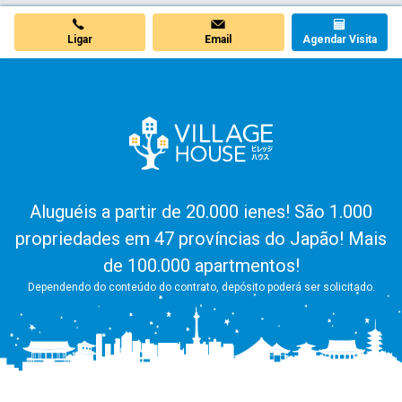
Ligar
Email
Agendar Visita
Aluguéis a partir de 20.000 ienes! São 1.000
propriedades em 47 províncias do Japão! Mais
de 100.000 apartmentos!
Dependendo do conteúdo do contrato, depósito poderá ser solicitado.