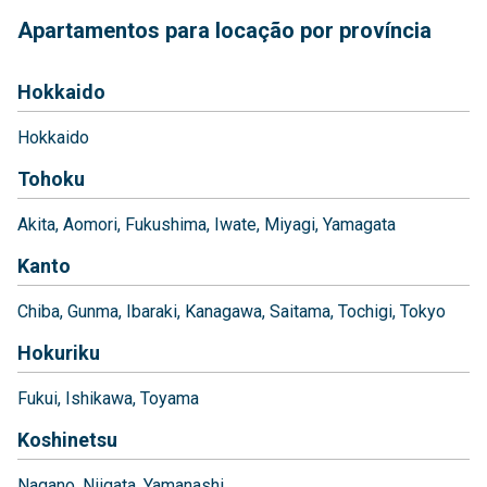
Apartamentos para locação por província
Hokkaido
Hokkaido
Tohoku
Akita
Aomori
Fukushima
Iwate
Miyagi
Yamagata
Kanto
Chiba
Gunma
Ibaraki
Kanagawa
Saitama
Tochigi
Tokyo
Hokuriku
Fukui
Ishikawa
Toyama
Koshinetsu
Nagano
Niigata
Yamanashi