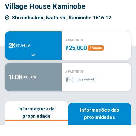
Village House Kaminobe
Shizuoka-ken, Iwata-shi, Kaminobe 1616-12
A PARTIR DE:
2K
33.54m²
¥25,000
2 Vagas
A PARTIR DE:
1LDK
33.54m²
¥-
Indisponível
Informações da
Informações das
propriedade
proximidades