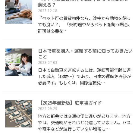
飼える？
2023-12-18
「ペット可の賃貸物件なら、途中から動物を飼っ
ても良い？」 「契約途中からペットを飼う場合、
許可は必要な…
日本で車を購入・運転する前に知っておきたい
こと
2023-07-03
日本で自動車を運転するには、運転可能年齢に達
した成人（18歳～）であり、日本の運転免許証が
必要です。もしくは、国際運転免…
【2025年最新版】駐車場ガイド
2022-09-29
地方と都会では交通の便に違いがあります。地方
では、交通網がそれほど発達していません。バス
や電車などが運行していない地域も…