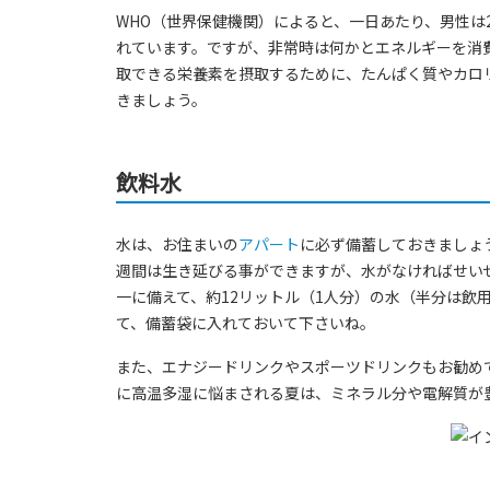
WHO（世界保健機関）によると、一日あたり、男性は2,
れています。ですが、非常時は何かとエネルギーを消
取できる栄養素を摂取するために、たんぱく質やカロ
きましょう。
飲料水
水は、お住まいの
アパート
に必ず備蓄しておきましょ
週間は生き延びる事ができますが、水がなければせい
一に備えて、約12リットル（1人分）の水（半分は飲
て、備蓄袋に入れておいて下さいね。
また、エナジードリンクやスポーツドリンクもお勧め
に高温多湿に悩まされる夏は、ミネラル分や電解質が