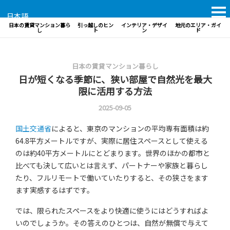
日本語
日本の賃貸マンション暮ら
引っ越しのヒン
インテリア・デザイ
地元のエリア・ガイ
し
ト
ン
ド
日本の賃貸マンション暮らし
日が短くなる季節に、狭い部屋で自然光を最大
限に活用する方法
2025-09-05
国土交通省
によると、東京のマンションの平均専有面積は約
64.8平方メートルですが、実際に居住スペースとして使える
のは約40平方メートルにとどまります。世界のほかの都市と
比べても決して広いとは言えず、パートナーや家族と暮らし
たり、フルリモートで働いていたりすると、その狭さをます
ます実感するはずです。
では、限られたスペースをより快適に使うにはどうすればよ
いのでしょうか。その答えのひとつは、自然が無償で与えて