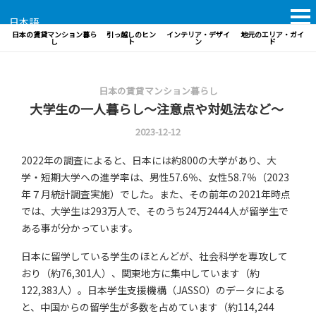
日本語
日本の賃貸マンション暮ら
引っ越しのヒン
インテリア・デザイ
地元のエリア・ガイ
し
ト
ン
ド
日本の賃貸マンション暮らし
大学生の一人暮らし～注意点や対処法など～
2023-12-12
2022年の調査によると、日本には約800の大学があり、大
学・短期大学への進学率は、男性57.6％、女性58.7％（2023
年７月統計調査実施）でした。また、その前年の2021年時点
では、大学生は293万人で、そのうち24万2444人が留学生で
ある事が分かっています。
日本に留学している学生のほとんどが、社会科学を専攻して
おり（約76,301人）、関東地方に集中しています（約
122,383人）。日本学生支援機構（JASSO）のデータによる
と、中国からの留学生が多数を占めています（約114,244