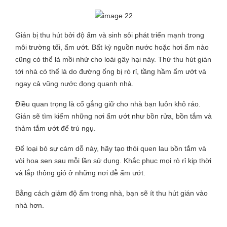
Gián bị thu hút bởi độ ẩm và sinh sôi phát triển mạnh trong
môi trường tối, ẩm ướt. Bất kỳ nguồn nước hoặc hơi ẩm nào
cũng có thể là mồi nhử cho loài gây hại này. Thứ thu hút gián
tới nhà có thể là do đường ống bị rò rỉ, tầng hầm ẩm ướt và
ngay cả vũng nước đọng quanh nhà.
Điều quan trọng là cố gắng giữ cho nhà bạn luôn khô ráo.
Gián sẽ tìm kiếm những nơi ẩm ướt như bồn rửa, bồn tắm và
thảm tắm ướt để trú ngụ.
Để loại bỏ sự cám dỗ này, hãy tạo thói quen lau bồn tắm và
vòi hoa sen sau mỗi lần sử dụng. Khắc phục mọi rò rỉ kịp thời
và lắp thông gió ở những nơi dễ ẩm ướt.
Bằng cách giảm độ ẩm trong nhà, bạn sẽ ít thu hút gián vào
nhà hơn.