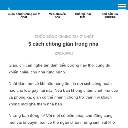
VI
Cuộc sống Chung cư ở
Mẹo chuyển
Thiết kế nội
Chỉ dẫn địa
Nhật
nhà
thất
phương
CUỘC SỐNG CHUNG CƯ Ở NHẬT
5 cách chống gián trong nhà
2023-10-03
Gián, chỉ cần nghe tên đám tiểu cường này thôi cũng đủ
khiến nhiều chủ nhà rùng mình.
Nhật Bản, nơi có khí hậu nóng ẩm, là nơi sinh sống hoàn
hảo cho loài gây hại này. Nếu bạn không chăm chút nhà cửa
và phòng xa, gián có thể nhanh chóng trở thành vị khách
không mời ghé thăm nhà bạn.
Nhưng bạn đừng lo! Với một số biện pháp chủ động cùng
một vài bí quyết, bạn có thể ngăn chặn những sinh vật khó