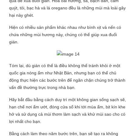
quả để xua đuổi gián. Hoa oải hương, sả, bạch đàn, cam
quýt, tỏi, bạc hà và lá oregano đều là những mùi mà loài gây
hại này ghét.
Hiện có nhiều sản phẩm khác nhau như bình xịt và nến có
chứa những mùi hương này, chúng có thể giúp xua đuổi
gián.
Tóm lại, dù gián có thể là điều không thể tránh khỏi ở một
quốc gia nóng ẩm như Nhật Bản, nhưng bạn có thể chủ
động thực hiện các bước trên để ngăn chặn chúng trở thành
vấn đề thường trực trong nhà bạn.
Hãy bắt đầu bằng cách duy trì một không gian sống sạch sẽ,
hạn chế nơi ẩm ướt, đóng cửa sổ khi tới mùa ẩm, bịt kín khe
hở và sử dụng cả mùi thơm làm sạch và khử mùi sao cho có
lợi nhất cho bạn.
Bằng cách làm theo năm bước trên, bạn sẽ tạo ra không