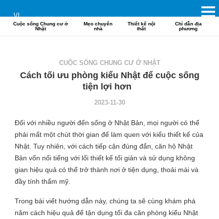
VI
Cuộc sống Chung cư ở
Mẹo chuyển
Thiết kế nội
Chỉ dẫn địa
Nhật
nhà
thất
phương
CUỘC SỐNG CHUNG CƯ Ở NHẬT
Cách tối ưu phòng kiểu Nhật để cuộc sống
tiện lợi hơn
2023-11-30
Đối với nhiều người đến sống ở Nhật Bản, mọi người có thể
phải mất một chút thời gian để làm quen với kiểu thiết kế của
Nhật. Tuy nhiên, với cách tiếp cận đúng đắn, căn hộ Nhật
Bản vốn nổi tiếng với lối thiết kế tối giản và sử dụng không
gian hiệu quả có thể trở thành nơi ở tiện dụng, thoải mái và
đầy tính thẩm mỹ.
Trong bài viết hướng dẫn này, chúng ta sẽ cùng khám phá
năm cách hiệu quả để tận dụng tối đa căn phòng kiểu Nhật