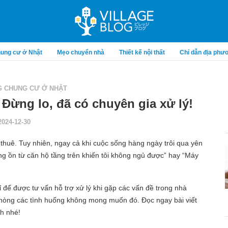
ung cư ở Nhật
Mẹo chuyển nhà
Thiết kế nội thất
Chỉ dẫn địa phư
 CHUNG CƯ Ở NHẬT
 Đừng lo, đã có chuyên gia xử lý!
2024-12-30
 thuê. Tuy nhiên, ngay cả khi cuộc sống hàng ngày trôi qua yên
ng ồn từ căn hộ tầng trên khiến tôi không ngủ được” hay “Máy
ỉ để được tư vấn hỗ trợ xử lý khi gặp các vấn đề trong nhà
hòng các tình huống không mong muốn đó. Đọc ngay bài viết
nh nhé!