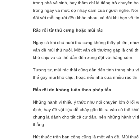
trong nhà vệ sinh, hay thậm chí là tiếng trò chuyện h
trong ngày và mức độ nhạy cảm của người nghe. Nói c
đối với mỗi người đều khác nhau, và đôi khi bạn vô 
Rắc rối từ thú cưng hoặc mùi rác
Ngay cả khi chủ nuôi thú cưng không thấy phiền, nhưn
vấn đề mùi thú nuôi. Một vấn đề thường gặp là chủ th
khó chịu và có thể dẫn đến xung đột với hàng xóm.
Tương tự, mùi rác thải cũng dẫn đến tình trạng như 
thể gây mùi khó chịu, hoặc nếu nhà cửa nhiều rác t
Rắc rối do không tuân theo phép tắc
Những hành vi thiếu ý thức như nói chuyện lớn ở lối 
định, hay để vật liệu dễ cháy gần lối ra vào có thể k
chung là dành cho tất cả cư dân, nên những hành vi 
thẳng.
Hút thuốc trên ban công cũng là một vấn đề. Mùi thu