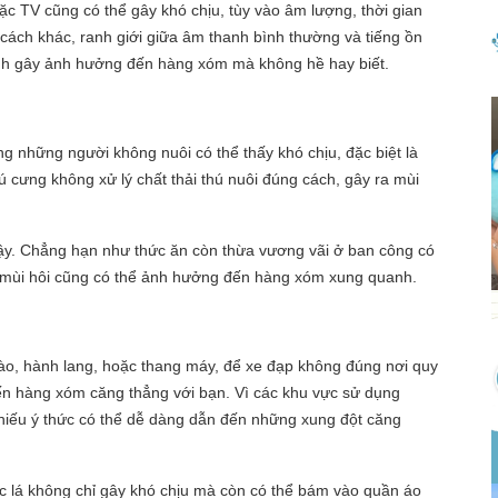
oặc TV cũng có thể gây khó chịu, tùy vào âm lượng, thời gian
ách khác, ranh giới giữa âm thanh bình thường và tiếng ồn
tình gây ảnh hưởng đến hàng xóm mà không hề hay biết.
g những người không nuôi có thể thấy khó chịu, đặc biệt là
ú cưng không xử lý chất thải thú nuôi đúng cách, gây ra mùi
vậy. Chẳng hạn như thức ăn còn thừa vương vãi ở ban công có
hì mùi hôi cũng có thể ảnh hưởng đến hàng xóm xung quanh.
vào, hành lang, hoặc thang máy, để xe đạp không đúng nơi quy
hiến hàng xóm căng thẳng với bạn. Vì các khu vực sử dụng
thiếu ý thức có thể dễ dàng dẫn đến những xung đột căng
ốc lá không chỉ gây khó chịu mà còn có thể bám vào quần áo