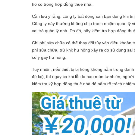
họ có trong hợp đồng thuê nhà.
Cần lưu ý rằng, công ty bất động sản bạn dùng khi tì
Công ty này thường không chịu trách nhiệm quản lý việ
vai trò quản lý nhà. Do đó, hãy kiểm tra hợp đồng thuê
Chi phí sửa chữa có thể thay đổi tùy vào điều khoản 
phí sửa chữa, trừ khi: hư hỏng xảy ra do sử dụng sa
cố ý gây hư hỏng.
Tuy nhiên, nếu thiết bị bị hỏng không nằm trong danh
để lại), thì ngay cả khi lỗi do hao mòn tự nhiên, ngườ
kiểm tra kỹ hợp đồng thuê nhà để nắm rõ trách nhiệ