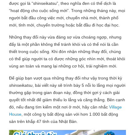
được gọi là “shinseikatsu”, theo nghĩa đen có thể dịch là
“hoạt động cho cuộc sống mới”. Trong những tháng này, mọi
người bắt đầu công việc mới, chuyển nhà mới, thành phố
mới, tỉnh mới, chuyển trường hoặc bắt đầu đi học đại học.
Những thay đổi này vừa đáng sợ vừa choáng ngợp, nhưng
đấy là một phần không thể tránh khỏi và có thể nói là cần
thiết trong cuộc sống. Khi đón nhận những thay đổi, chúng
có thể giúp người ta có được những góc nhìn mới, thoát khỏi
vùng an toàn và mang lại những cơ hội, trải nghiệm mới.
Để giúp bạn vượt qua những thay đổi như vậy trong thời kỳ
shinseikatsu
, bài viết này sẽ trình bày 5 nỗi lo lắng mọi người
thường gặp trong gian đoạn này, đồng thời gợi ý cách giải
quyết tốt nhất để giảm thiểu lo lắng và căng thẳng. Bên cạnh
đó, nếu đang tìm kiếm một nơi ở mới, hãy cân nhắc
Village
House
, một công ty bất động sản với hơn 1.000 bất động
sản trên khắp 47 tỉnh của Nhật Bản.