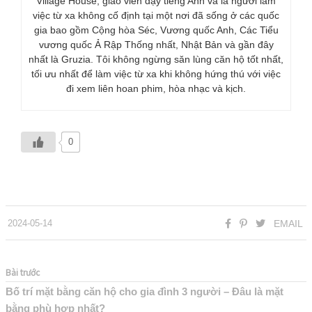
Village House, giáo viên dạy tiếng Anh và là người làm
việc từ xa không cố định tại một nơi đã sống ở các quốc
gia bao gồm Cộng hòa Séc, Vương quốc Anh, Các Tiểu
vương quốc Ả Rập Thống nhất, Nhật Bản và gần đây
nhất là Gruzia. Tôi không ngừng săn lùng căn hộ tốt nhất,
tối ưu nhất để làm việc từ xa khi không hứng thú với việc
đi xem liên hoan phim, hòa nhạc và kịch.
0
2024-05-14
EMAIL
Bài trước
Bố trí mặt bằng căn hộ cho gia đình 3 người – Đâu là mặt
bằng phù hợp nhất?