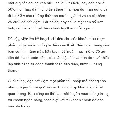
một quy tắc chung khá hữu ích là 50/30/20, hay còn gọi là
50% thu nhập dành cho tiền thuê nhà, hóa đơn, ăn uống và
đi lại; 30% cho những thứ bạn muốn, giải trí và xa xỉ phẩm;
và 20% để tiết kiệm. Tất nhiên, đây chỉ là một con số ước
tính, có thể linh hoạt điều chỉnh tùy theo mỗi người.
Dù vậy, việc lên kế hoạch chi tiêu cho các khoản như thực
phẩm, đi lại và ăn uống là điều cần thiết. Nếu ngân hàng của
bạn có tính năng này, hãy tạo một “ngăn mục” riêng để gửi
tiền để thanh toán riêng các các tiện ích và hóa đơn; và thiết
lập tính năng tự động thanh toán tiền điện, nước… hàng
tháng.
Cuối cùng, việc tiết kiệm một phần thu nhập mỗi tháng cho
những ngày “mưa gió” và các trường hợp khẩn cấp là rất
quan trọng. Bạn cũng có thể tạo một “ngăn mục” riêng trong
tài khoản ngân hàng, tách biệt với tài khoản chính để cho
mục đích này.