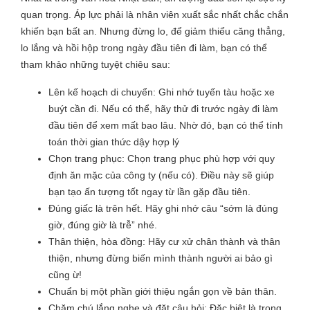
quan trọng. Áp lực phải là nhân viên xuất sắc nhất chắc chắn
khiến bạn bất an. Nhưng đừng lo, để giảm thiểu căng thẳng,
lo lắng và hồi hộp trong ngày đầu tiên đi làm, bạn có thể
tham khảo những tuyệt chiêu sau:
Lên kế hoạch di chuyển: Ghi nhớ tuyến tàu hoặc xe
buýt cần đi. Nếu có thể, hãy thử đi trước ngày đi làm
đầu tiên để xem mất bao lâu. Nhờ đó, bạn có thể tính
toán thời gian thức dậy hợp lý
Chọn trang phục: Chọn trang phục phù hợp với quy
định ăn mặc của công ty (nếu có). Điều này sẽ giúp
bạn tạo ấn tượng tốt ngay từ lần gặp đầu tiên.
Đúng giấc là trên hết. Hãy ghi nhớ câu “sớm là đúng
giờ, đúng giờ là trễ” nhé.
Thân thiện, hòa đồng: Hãy cư xử chân thành và thân
thiện, nhưng đừng biến mình thành người ai bảo gì
cũng ừ!
Chuẩn bị một phần giới thiệu ngắn gọn về bản thân.
Chăm chú lắng nghe và đặt câu hỏi: Đặc biệt là trong