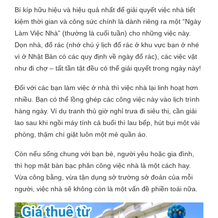
Bí kíp hữu hiệu và hiệu quả nhất để giải quyết việc nhà tiết
kiệm thời gian và công sức chính là dành riêng ra một “Ngày
Làm Việc Nhà” (thường là cuối tuần) cho những việc này.
Dọn nhà, đổ rác (nhớ chú ý lịch đổ rác ở khu vực bạn ở nhé
vì ở Nhật Bản có các quy định về ngày đổ rác), các việc vặt
như đi chợ – tất tần tật đều có thể giải quyết trong ngày này!
Đối với các bạn làm việc ở nhà thì việc nhà lại linh hoạt hơn
nhiều. Bạn có thể lồng ghép các công việc này vào lịch trình
hàng ngày. Ví dụ tranh thủ giờ nghỉ trưa đi siêu thị, cần giải
lao sau khi ngồi máy tính cả buổi thì lau bếp, hút bụi một vài
phòng, thậm chí giặt luôn một mẻ quần áo.
Còn nếu sống chung với bạn bè, người yêu hoặc gia đình,
thì họp mặt bàn bạc phân công việc nhà là một cách hay.
Vừa công bằng, vừa tận dụng sở trường sở đoản của mỗi
người, việc nhà sẽ không còn là một vấn đề phiền toái nữa.