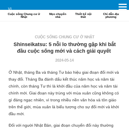
VI
Cuộc sống Chung cư ở
Mẹo chuyển
Thiết kế nội
Chỉ dẫn địa
Nhật
nhà
thất
phương
CUỘC SỐNG CHUNG CƯ Ở NHẬT
Shinseikatsu: 5 nỗi lo thường gặp khi bắt
đầu cuộc sống mới và cách giải quyết
2024-05-14
Ở Nhật, tháng Ba và tháng Tư báo hiệu giai đoạn đổi mới và
thay đổi. Tháng Ba đánh dấu kết thúc năm học và năm tài
chính, còn tháng Tư thì là khởi đầu của năm học và năm tài
chính mới. Giai đoạn này trùng với mùa xuân cũng không có
gì đáng ngạc nhiên, vì trong nhiều nền văn hóa và tôn giáo
trên thế giới, mùa xuân là biểu tượng cho sự đổi mới và khởi
đầu mới.
Đối với người Nhật Bản, giai đoạn chuyển đổi này thường