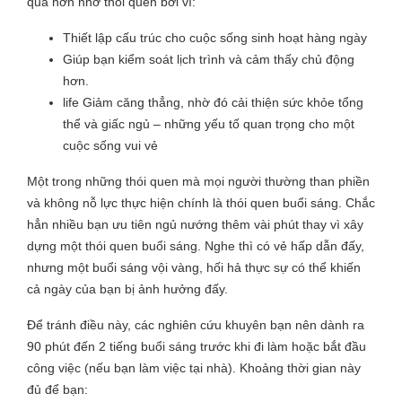
quả hơn nhờ thói quen bởi vì:
Thiết lập cấu trúc cho cuộc sống sinh hoạt hàng ngày
Giúp bạn kiểm soát lịch trình và cảm thấy chủ động
hơn.
life Giảm căng thẳng, nhờ đó cải thiện sức khỏe tổng
thể và giấc ngủ – những yếu tố quan trọng cho một
cuộc sống vui vẻ
Một trong những thói quen mà mọi người thường than phiền
và không nỗ lực thực hiện chính là thói quen buổi sáng. Chắc
hẳn nhiều bạn ưu tiên ngủ nướng thêm vài phút thay vì xây
dựng một thói quen buổi sáng. Nghe thì có vẻ hấp dẫn đấy,
nhưng một buổi sáng vội vàng, hối hả thực sự có thể khiến
cả ngày của bạn bị ảnh hưởng đấy.
Để tránh điều này, các nghiên cứu khuyên bạn nên dành ra
90 phút đến 2 tiếng buổi sáng trước khi đi làm hoặc bắt đầu
công việc (nếu bạn làm việc tại nhà). Khoảng thời gian này
đủ để bạn: