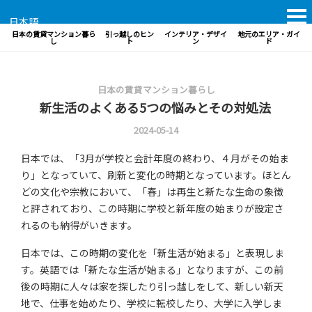
日本語
日本の賃貸マンション暮ら
引っ越しのヒン
インテリア・デザイ
地元のエリア・ガイ
し
ト
ン
ド
日本の賃貸マンション暮らし
新生活のよくある5つの悩みとその対処法
2024-05-14
日本では、「3月が学校と会計年度の終わり、４月がその始ま
り」となっていて、刷新と変化の時期となっています。ほとん
どの文化や宗教において、「春」は再生と新たな生命の象徴
と評されており、この時期に学校と新年度の始まりが設定さ
れるのも納得がいきます。
日本では、この時期の変化を「新生活が始まる」と表現しま
す。英語では「新たな生活が始まる」となりますが、この前
後の時期に人々は家を探したり引っ越しをして、新しい新天
地で、仕事を始めたり、学校に転校したり、大学に入学しま