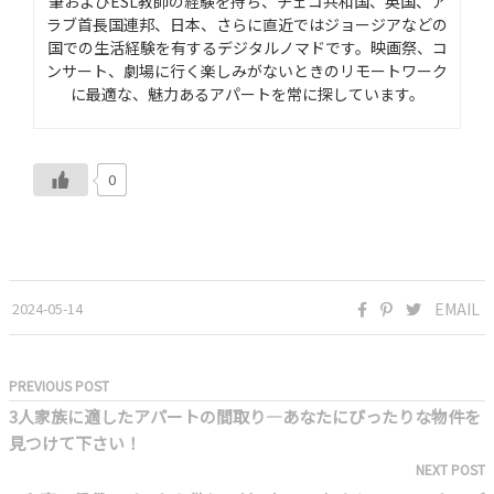
筆および
ESL
教師の経験を持ち、チェコ共和国、英国、ア
ラブ首長国連邦、日本、さらに直近ではジョージアなどの
国での生活経験を有するデジタルノマドです。映画祭、コ
ンサート、劇場に行く楽しみがないときのリモートワーク
に最適な、魅力あるアパートを常に探しています。
0
2024-05-14
EMAIL
PREVIOUS POST
3人家族に適したアパートの間取り―あなたにぴったりな物件を
見つけて下さい！
NEXT POST