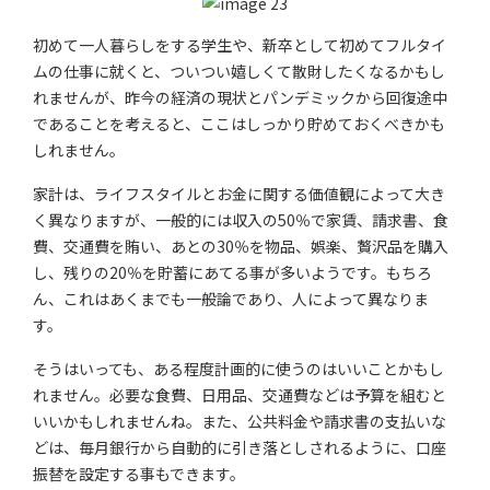
初めて一人暮らしをする学生や、新卒として初めてフルタイ
ムの仕事に就くと、ついつい嬉しくて散財したくなるかもし
れませんが、昨今の経済の現状とパンデミックから回復途中
であることを考えると、ここはしっかり貯めておくべきかも
しれません。
家計は、ライフスタイルとお金に関する価値観によって大き
く異なりますが、一般的には収入の50％で家賃、請求書、食
費、交通費を賄い、あとの30％を物品、娯楽、贅沢品を購入
し、残りの20％を貯蓄にあてる事が多いようです。もちろ
ん、これはあくまでも一般論であり、人によって異なりま
す。
そうはいっても、ある程度計画的に使うのはいいことかもし
れません。必要な食費、日用品、交通費などは予算を組むと
いいかもしれませんね。また、公共料金や請求書の支払いな
どは、毎月銀行から自動的に引き落としされるように、口座
振替を設定する事もできます。