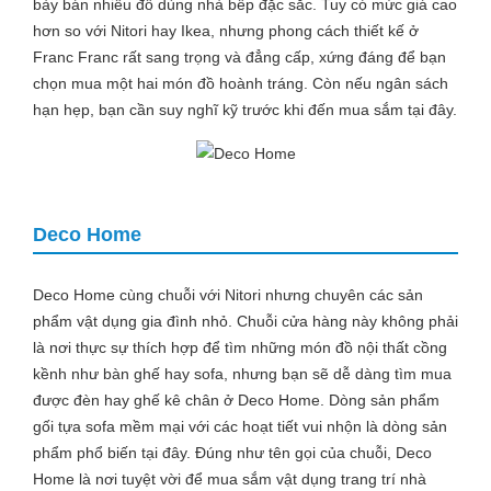
bày bán nhiều đồ dùng nhà bếp đặc sắc. Tuy có mức giá cao
hơn so với Nitori hay Ikea, nhưng phong cách thiết kế ở
Franc Franc rất sang trọng và đẳng cấp, xứng đáng để bạn
chọn mua một hai món đồ hoành tráng. Còn nếu ngân sách
hạn hẹp, bạn cần suy nghĩ kỹ trước khi đến mua sắm tại đây.
Deco Home
Deco Home cùng chuỗi với Nitori nhưng chuyên các sản
phẩm vật dụng gia đình nhỏ. Chuỗi cửa hàng này không phải
là nơi thực sự thích hợp để tìm những món đồ nội thất cồng
kềnh như bàn ghế hay sofa, nhưng bạn sẽ dễ dàng tìm mua
được đèn hay ghế kê chân ở Deco Home. Dòng sản phẩm
gối tựa sofa mềm mại với các hoạt tiết vui nhộn là dòng sản
phẩm phổ biến tại đây. Đúng như tên gọi của chuỗi, Deco
Home là nơi tuyệt vời để mua sắm vật dụng trang trí nhà