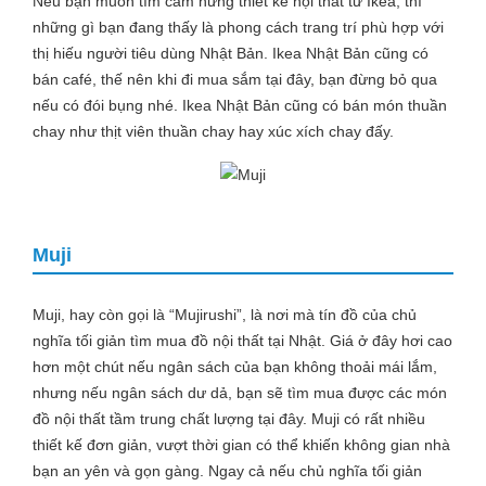
Nếu bạn muốn tìm cảm hứng thiết kế nội thất từ Ikea, thì
những gì bạn đang thấy là phong cách trang trí phù hợp với
thị hiếu người tiêu dùng Nhật Bản. Ikea Nhật Bản cũng có
bán café, thế nên khi đi mua sắm tại đây, bạn đừng bỏ qua
nếu có đói bụng nhé. Ikea Nhật Bản cũng có bán món thuần
chay như thịt viên thuần chay hay xúc xích chay đấy.
Muji
Muji, hay còn gọi là “Mujirushi”, là nơi mà tín đồ của chủ
nghĩa tối giản tìm mua đồ nội thất tại Nhật. Giá ở đây hơi cao
hơn một chút nếu ngân sách của bạn không thoải mái lắm,
nhưng nếu ngân sách dư dả, bạn sẽ tìm mua được các món
đồ nội thất tầm trung chất lượng tại đây. Muji có rất nhiều
thiết kế đơn giản, vượt thời gian có thể khiến không gian nhà
bạn an yên và gọn gàng. Ngay cả nếu chủ nghĩa tối giản