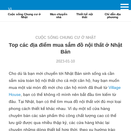
VI
Cuộc sống Chung cư ở
Mẹo chuyển
Thiết kế nội
Chỉ dẫn địa
Nhật
nhà
thất
phương
CUỘC SỐNG CHUNG CƯ Ở NHẬT
Top các địa điểm mua sắm đồ nội thất ở Nhật
Bản
2023-01-10
Cho dù là bạn mới chuyển tới Nhật Bản sinh sống và cần
sắm sửa toàn bộ nội thất cho cả một căn hộ, hay bạn muốn
mua một vài món đồ mới cho căn hộ mình đã thuê từ
Village
House
, bạn có thể không rõ mình nên bắt đầu tìm kiếm từ
đâu. Tại Nhật, bạn có thể tìm mua đồ nội thất với đủ mọi loại
phong cách thiết kế khác nhau. Ví dụ một số cửa hàng
chuyên bán các sản phẩm thủ công chất lượng cao có thể
lưu giữ được qua nhiều thập kỷ, các cửa hàng khác lại
chuyên những dòng thiết kế hợp thời, theo xu hướng trào