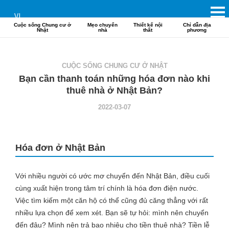
VI
Cuộc sống Chung cư ở
Mẹo chuyển
Thiết kế nội
Chỉ dẫn địa
Nhật
nhà
thất
phương
CUỘC SỐNG CHUNG CƯ Ở NHẬT
Bạn cần thanh toán những hóa đơn nào khi
thuê nhà ở Nhật Bản?
2022-03-07
Hóa đơn ở Nhật Bản
Với nhiều người có ước mơ chuyển đến Nhật Bản, điều cuối
cùng xuất hiện trong tâm trí chính là hóa đơn điện nước.
Việc tìm kiếm một căn hộ có thể cũng đủ căng thẳng với rất
nhiều lựa chọn để xem xét. Bạn sẽ tự hỏi: mình nên chuyển
đến đâu? Mình nên trả bao nhiêu cho tiền thuê nhà? Tiền lễ