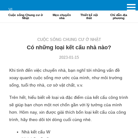
VI
Cuộc sống Chung cư ở
Mẹo chuyển
Thiết kế nội
Chỉ dẫn địa
Nhật
nhà
thất
phương
CUỘC SỐNG CHUNG CƯ Ở NHẬT
Có những loại kết cấu nhà nào?
2023-01-15
Khi tính đến việc chuyển nhà, bạn nghĩ tới những vấn đề
xoay quanh cuộc sống mơ ước của mình, như môi trường
sống, tuổi thọ nhà, cơ sở vật chất, v.v.
Trên hết, hiểu biết về loại và đặc điểm của kết cấu công trình
sẽ giúp bạn chọn một nơi chốn gần với lý tưởng của mình
hơn. Hôm nay, xin được giải thích bốn loại kết cấu của công
trình, hãy theo dõi tới dòng cuối cùng nhé.
Nhà kết cấu W