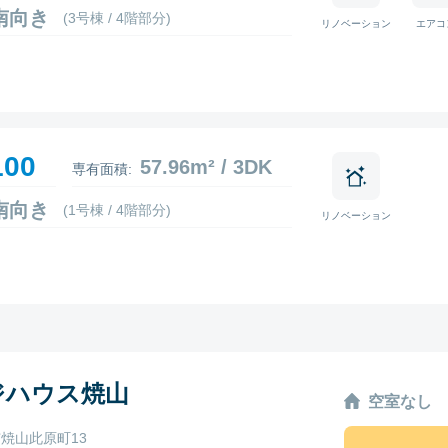
2 南向き
(3号棟 / 4階部分)
リノベーション
エアコ
100
57.96m² / 3DK
専有面積:
5 南向き
(1号棟 / 4階部分)
リノベーション
ジハウス焼山
空室なし
焼山此原町13