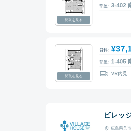
3-40
部屋:
間取を見る
¥37,
貸料:
1-40
部屋:
VR内見
間取を見る
ビレッ
広島県呉市