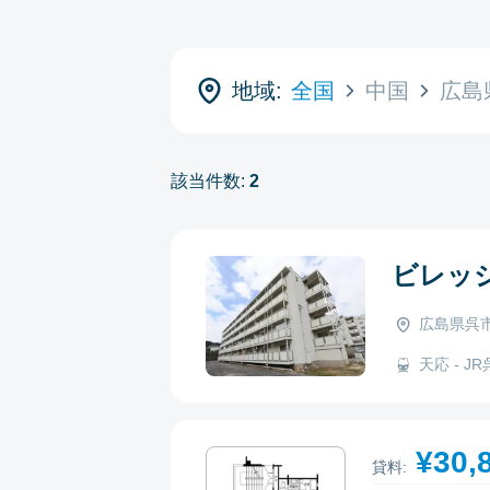
地域:
全国
中国
広島
該当件数:
2
ビレッ
広島県呉市
天応 - JR呉
¥30,
貸料: