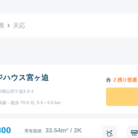
県
天応
ジハウス宮ヶ迫
2 残り部屋
焼山宮ケ迫2-3-1
線 - 徒歩 70.0 分, 5.5～5.6 km
800
33.54m² / 2K
専有面積: