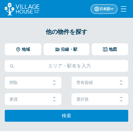
日本語
他の物件を探す
地域
沿線・駅
地図
間取
専有面積
家賃
選択肢
検索