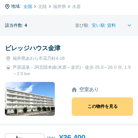
地域:
全国
北陸
福井県
水居
該当件数:
4
並び順:
ビレッジハウス金津
福井県あわら市花乃杜4-18
芦原温泉 - JR北陸本線(米原～金沢) - 徒歩 25.0～26.0 分, 1.9
～2.0 km
空室あり
この物件を見る
¥36,400