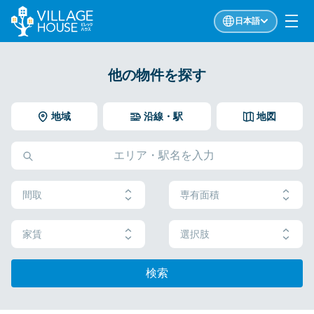
日本語
他の物件を探す
地域
沿線・駅
地図
間取
専有面積
家賃
選択肢
検索