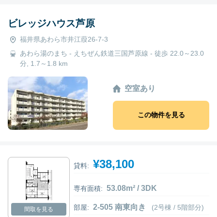
ビレッジハウス芦原
福井県あわら市井江葭26-7-3
あわら湯のまち - えちぜん鉄道三国芦原線 - 徒歩 22.0～23.0
分, 1.7～1.8 km
空室あり
この物件を見る
¥38,100
貸料:
53.08m² / 3DK
専有面積:
2-505 南東向き
部屋:
(2号棟 / 5階部分)
間取を見る