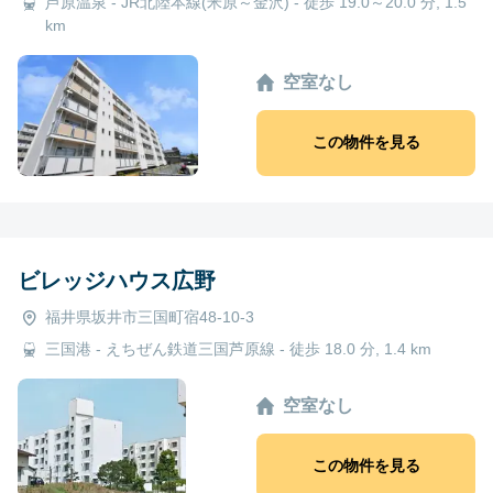
芦原温泉 - JR北陸本線(米原～金沢) - 徒歩 19.0～20.0 分, 1.5
km
空室なし
この物件を見る
ビレッジハウス広野
福井県坂井市三国町宿48-10-3
三国港 - えちぜん鉄道三国芦原線 - 徒歩 18.0 分, 1.4 km
空室なし
この物件を見る